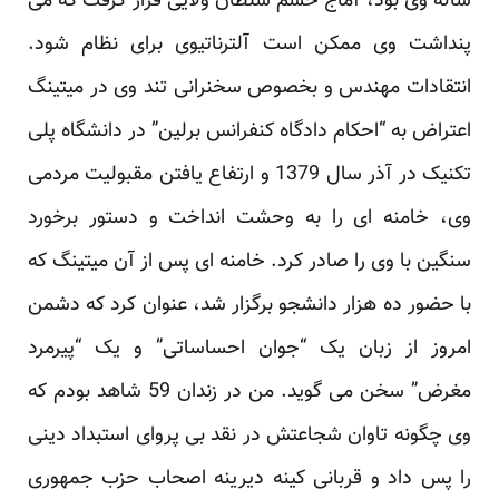
ساله وی بود، آماج خشم سلطان ولایی قرار گرفت که می
پنداشت وی ممکن است آلترناتیوی برای نظام شود.
انتقادات مهندس و بخصوص سخنرانی تند وی در میتینگ
اعتراض به “احکام دادگاه کنفرانس برلین” در دانشگاه پلی
تکنیک در آذر سال 1379 و ارتفاع یافتن مقبولیت مردمی
وی، خامنه ای را به وحشت انداخت و دستور برخورد
سنگین با وی را صادر کرد. خامنه ای پس از آن میتینگ که
با حضور ده هزار دانشجو برگزار شد، عنوان کرد که دشمن
امروز از زبان یک “جوان احساساتی” و یک “پیرمرد
مغرض” سخن می گوید. من در زندان 59 شاهد بودم که
وی چگونه تاوان شجاعتش در نقد بی پروای استبداد دینی
را پس داد و قربانی کینه دیرینه اصحاب حزب جمهوری