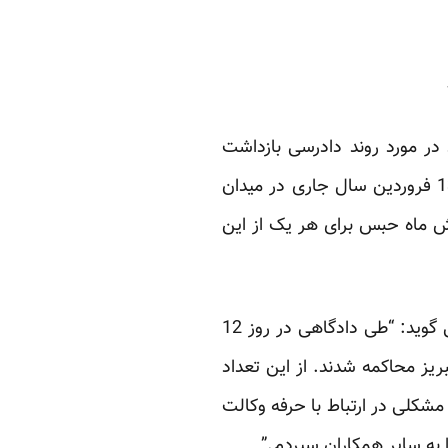
 در مورد روند دادرسی بازداشت
شدگان اخیر در شهرهای مختلف آذربایجان به روز می گوید: “دادگاه پنج نفر از افرادی که روز 13 فروردین سال جاری در میدان
شش ماه حبس برای هر یک از این
این وکیل دادگستری درمورد ادامه روند دادرسی پرونده دیگر فعالان بازداشت شده آذربایجانی می گوید: “طی دادگاهی در روز 12
اب تبریز محاکمه شدند. از این تعداد
مشکلی در ارتباط با حرفه وکالت
ا به سایر همکاران سپردم.”