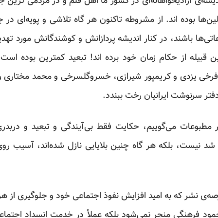
شه‌ی آزادیخواهانه‌ای در کشور ما اهل قلم و در مردمی ترین جل
ین‌ها بوده اند. از مشروطه تاکنون هر گاه تلاشی و پویه‌ای در
ی‌ها باشند، در کنار اندیشه پردازانش و کوشندگانش مورد تهدید 
ن قبیله از حکام زمان خود برده اند! تبعید کمترین بوده است
فرخی یزدی و کریمپور شیرازی، خسروگلسرخی و محمد مختاری و
دفتر سرنوشت ایرانیان رخت ببندد.
ر مطبوعات می‌گوییم، حکایت فقط بی‌آیندگی و تبعید و دربدری
 شد نیست، بلکه هر گاه چنین بلایایی نازل شده‌اند، آسیب 
رصه‌ی نشر که به امید افزایش نفوذ اجتماعی خود و جلوگیری از 
مود فرهنگی منجر نمی‌شود بلکه عملاً در خدمت انسداد اجتما