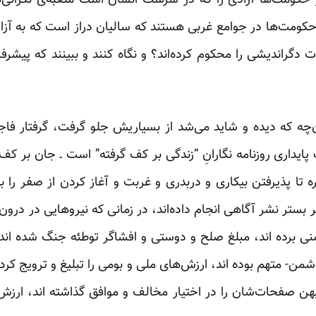
 حکومت‌ها آزادی را که در سرشت انسان است ملعبه‌ی نگرانی‌ها
ین حکومت‌ها در جوامع غربی هستند که سالیان دراز است که به آزاد
ت دگراندیشی را محکوم کرده‌اند؟ و نگاه کنند و ببینند که پیشر
‌چه که دیده و شاید می‌شد از بسیاریش جلو گرفت، گرفتار فاج
یدار‌ی روزنامه نگارانِ “زندگی بر کف گرفته” است ـ جان بر کف
ه تا پذیرفتن بیکاری و دربدری و غربت و آغاز کردن از صفر را ب
 بستر نشر آگاهی انجام داده‌اند، در زمانی‌ که نیروهایی در درو
امنی برده اند، مبلغ صلح و دوستی و افشاگر توطئه جنگ شده اند و
من- متهم بوده اند، ارزش‌های ملی و بومی را تبلیغ و ترویج کرده
یهن صفحات‌شان را در اختیار مخالف و موافق گذاشته اند، ارز