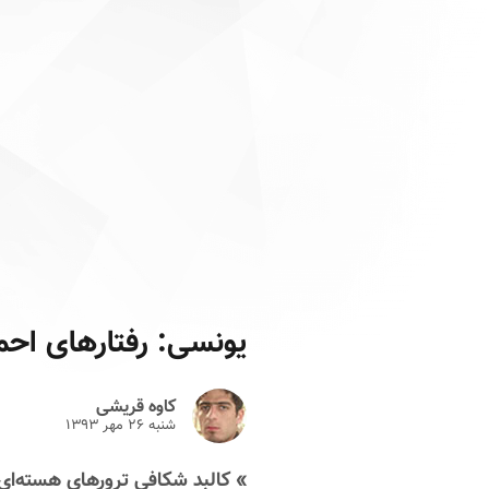
یونسی: رفتارهای احم
کاوه قریشی
شنبه ۲۶ مهر ۱۳۹۳
» کالبد شکافی ترورهای هسته‌ای