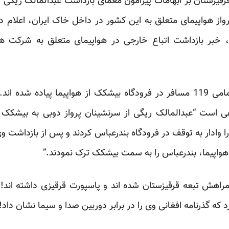
یزستان بر ابهامات پیرامون معمای بازداشت عبدالمالک ریگی ا
از هواپیمای متعلق به این کشور در داخل خاک ایران، اعلام د
 خبر بازداشت اتباع خارجی در هواپیمای متعلق به شرکت هوا
اطلاعیه فوق تاکید می کند که تمامی 119 مسافر در فرودگاه بیشکک از هواپیما 
ی است “عبدالمالک ریگی از سرنشینان پرواز دوبی به بیشکک 
ا وادار به توقف در فرودگاه بندرعباس کردند و پس از بازداشت 
واپیما، بندرعباس را به سمت بیشکک ترک نمودند.”
اهش تبعه قرقیزستان شده اند و پاسپورت قرقیزی داشته اند! 
ه گذرنامه افغانی وی را در برابر دوربین صدا و سیما نشان داد!