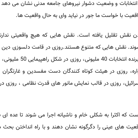
انتخابات و وضعیت دشوار نیروهای جامعه مدنی نشان می دهد ک
اقعیت با خواست ما جور در نیاید وای به حال واقعیت ها.
دن نقش تقلیل یافته است. نقش هایی که هیچ واقعیتی ندار
شوند. نقش هایی که متنوع هستند.روزی در قامت دلسوزی دین و 
قدرت هسته ای، روزی در قالب
ره، روزی در هیئت کوتاه کنندگان دست مفسدین و غارتگران ا
رائیل، روزی در قالب نمایش مانور های قدرت نظامی ، روزی در ظ
ت که اکثرا به شکلی خام و ناشیانه اجرا می شوند تا عده ای ب
عیت های عینی را دگرگونه نشان دهند و با راه انداختن بحث ها