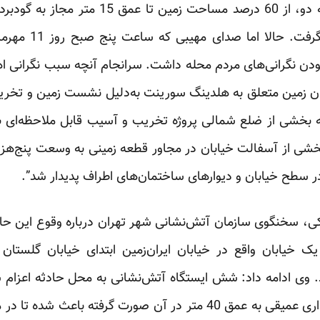
شماره… از طرف شهرداری منطقه دو، از 60 درصد 
عمق 30 متر گودبردا
بودن نگرانی‌های مردم محله داشت. سرانجام آنچه سبب نگرانی ا
یران زمین متعلق به هلدینگ سورینت به‌دلیل نشست زمین و تخری
بخشی از ضلع شمالی پروژه تخریب و آسیب قابل ملاحظه‌ای به 
 سطح خیابان و دیوارهای ساختمان‌های اطراف پدیدار شد”.
. وی ادامه داد: شش ایستگاه آتش‌نشانی به محل حادثه اعز
به وسعت پنج هزار‌متر که گودبرداری عمیقی به عمق 40‌ متر در آن صورت 