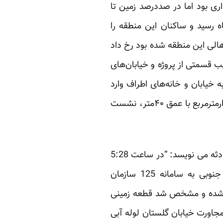
مساحت زمین تا عمق 15 متر مجاز به گودبرداری بود اما در صددرصد زمین تا
ری صورت گرفت. حالا اما صدای مهیبی که ساعت پنج صبح روز 11 مهرماه رسید و ساکنان این منطقه را
هالی این منطقه شده بود رخ داد
ب قسمتی از پروژه و خیابان‌های
خیابان و خانه‌های اطراف وارد
شد. همچنین بر اثر این حادثه بخشی از آسفالت خیابان در مجاور قطعه زمینی به وسعت پنج‌هزارمترمربع با عمق ۴۰متر، نشست
خبرگزاری فارس نیز به نقل از ملکی، سخنگوی سازمان آتش‌نشانی شهر تهران درباره وقوع این حادثه می نویسد: “در ساعت 5:28
بامداد دیروز تخریب بخشی از یک خیابان واقع در خیابان ایران‌زمین ابتدای خیابان گلستان جنوبی به سامانه 125 سازمان
ام شده و مشخص شد قطعه زمینی
گرفته باعث شده تا در مجاورت خیابان گلستان لوله آبی