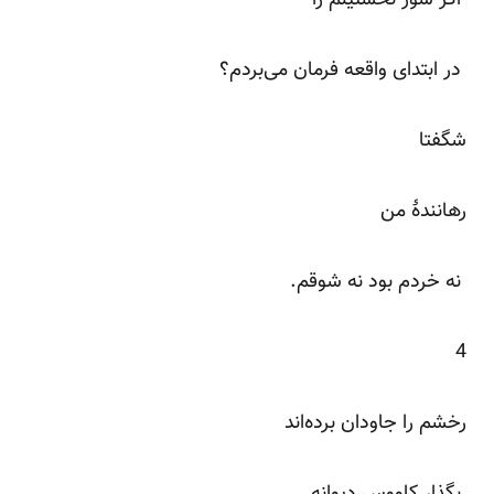
در ابتدای واقعه فرمان می‌بردم؟
شگفتا
رهانندۀ من
نه خردم بود نه شوقم.
4
رخشم را جاودان برده‌اند
بگذار کاووس دیوانه