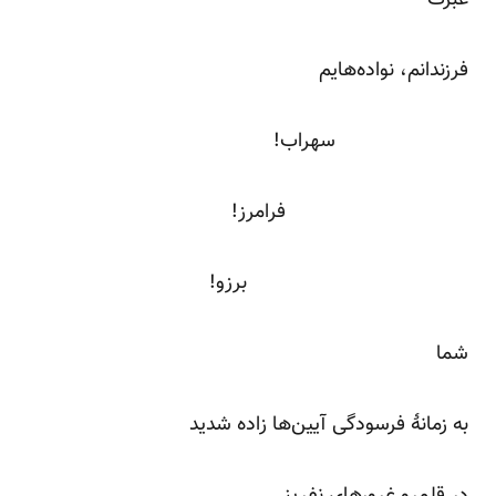
فرزندانم، نواده‌هایم
سهراب!
فرامرز!
برزو!
شما
به زمانۀ فرسودگی آیین‌ها زاده شدید
در قلمرو غرورهای نفرینی