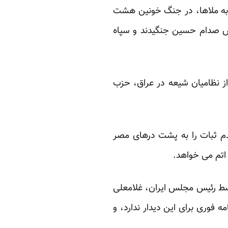
ها به ملاها، ‏در جنگ خونین هشت
ت کرد. سربازان مصری چند هفته در سال 1986 ‏در کنار ارتش صدام حسین جنگیدند و سپاه
ن از نظامیان ‏شیعه در عراق، حزب
م ثبات را به ‏پشت درهای مصر
اتم می خواهد.‏
سط رئیس ‏مجلس ایران، غلامعلی
ه فوری برای این دیدار ندارد، و