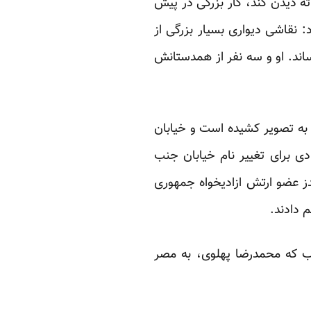
ثه ‏دیدن کند، کار بزرگی در پیش
: نقاشی دیواری بسیار بزرگی از
 مصر، که رئیس ‏جمهور وقت، انور سادات را در سال 1981به قتل رساند. او و سه نفر از همدستانش
به تصویر ‏کشیده است و خیابان
ی برای تغییر نام خیابان جنب
ز عضو ارتش ازادیخواه جمهوری
دادند.‏
یعنی اززمانی پیروزی انقلاب که ‏محمدرضا پهلوی، به مصر