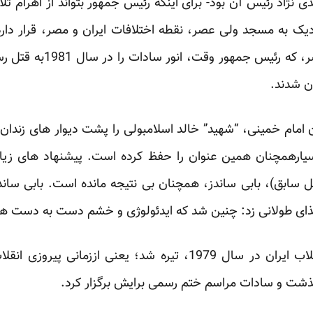
 نژاد رئیس آن بود- برای اینکه رئیس جمهور بتواند از اهرام ثلا
دیک به مسجد ولی عصر، نقطه اختلافات ‏ایران و مصر، قرار دارد
خالد اسلامبولی، افسر ارتش
ان شدند.‏
امام خمینی، “شهید” خالد اسلامبولی را پشت دیوار های زندان 
ارهمچنان همین عنوان را حفظ کرده است. پیشنهاد ‏های زیاد
سابق)، بابی ساندز، همچنان بی ‏نتیجه مانده است. بابی ساند
ذای طولانی ‏زد: چنین شد که ایدئولوژی و خشم دست به دست هم 
روابط ایران و مصر از بعد از انقلاب ایران در سال 1979، تیره شد؛ 
گذشت و سادات مراسم ختم رسمی برایش برگزار ‏کرد.‏