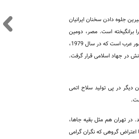
رین جلوه ‏دادن سخنان ایرانیان
 را برانگیخته است. مصر، دومین
کشور بزرگ دنیا بعد از اسرائیل است که از جانب آمریکا کمک ‏دریافت می کند؛ همچنین اولین کشور عرب است که در سال 1979،
انش در جهاد اسلامی قرار گرفت.
ن دیگر در ‏پی تولید سلاح اتمی
ت. ‏
 در تهران هم ‏مثل بقیه جاها،
‏اعتراض گروهی که نگران گرامی