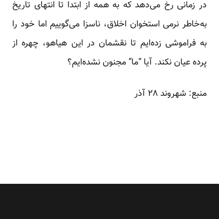
د‌ر زمانی رخ می‌د‌هد‌ که به همه از ابتد‌ا تا انتهای تاریخ
به‌خاطر نرمی استخوان اخلاق، ناسزا می‌گوییم اما خود‌ را
به فراموشی زد‌ه‌ایم تا نقشمان د‌ر این هیاهو، چهره از
پرد‌ه عیان نکند‌. آیا “ما” مجنون نشد‌ه‌ایم؟
منبع:
شهروند
۲۸ آذر