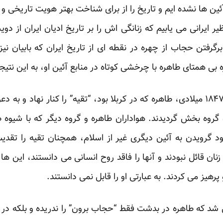
ئین ها نشده ایم و تاریخ را از برای شناخت بهتر هویت تاریخی و 
ر ایرانی می یابیم که زنانگی اش را بر تاریخ ادیان ایران از
رگرفتن حجاب از چهره در نقطه ای از تاریخ ایران که بابیان نی
ی همتای طاهره با چرخشی کوتاه در منابع آئین او، به این نتیج
“پیش از واقعه بدشت، در سال ۱۸۴۷ میلادی، طاهره که در کربلا بود، “تقیه” را کنار
 گروه بخش گردیدند. هواداران طاهره و گروه دیگر که با شیوه ط
جود گرویدن به آئین دیگری غیر از اسلام، همچنان تقیه را تقدی
نان قائل نبودند و آنها را فاقد روح انسانی می دانستند، این ها ن
 پرهیز می کردند. به عبارتی او را قابل نمی دانستند.
شد که طاهره در بدشت فقط “حجاب برون” را ندریده و بلکه در 