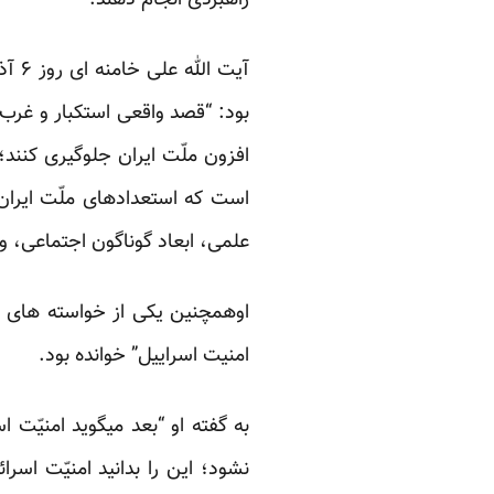
راهبردی انجام دهند.”
آیت 
بود: “قصد واقعی استکبار و غرب 
افزون ملّت ایران جلوگیری کنند
است که استعدادهای ملّت ایران ب
علمی، ابعاد گوناگون اجتماعی، و دا
اوهمچنین یکی از خواسته های ک
امنیت اسراییل” خوانده بود.
به گفته او “بعد میگوید امنیّت ا
نشود؛ این را بدانید امنیّت اسر