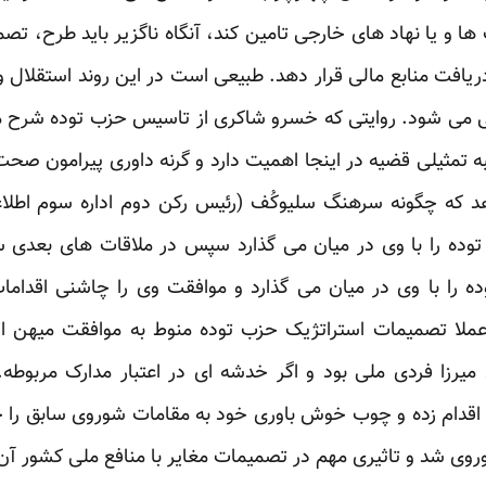
 و یا نهاد های خارجی تامین کند، آنگاه ناگزیر باید طرح، تصمی
یافت منابع مالی قرار دهد. طبیعی است در این روند استقلال و 
جی می شود. روایتی که خسرو شاکری از تاسیس حزب توده
شرح م
ه تمثیلی قضیه در اینجا اهمیت دارد و گرنه داوری پیرامون صح
 که چگونه سرهنگ سلیوکُف (رئیس رکن دوم اداره سوم اطلاع
توده را با وی در میان می گذارد سپس در ملاقات های بعدی س
 را با وی در میان می گذارد و موافقت وی را چاشنی اقدامات
عملا تصمیمات استراتژیک حزب توده منوط به موافقت میهن ا
ن میرزا فردی ملی بود و اگر خدشه ای در اعتبار مدارک مربوطه
قدام زده و چوب خوش باوری خود به مقامات شوروی سابق را خ
وی شد و تاثیری مهم در تصمیمات مغایر با منافع ملی کشور آ