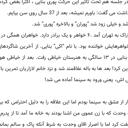
ر جلسه هم تحت تاثیر این حرکت پوری بنایی ، اکثرا بغض کرده ب
فت: باورم نمیشه، بعد از 37 سال روی سن بیایم.
شد و خیلی زود شد “پوران” و بالاخره “پوری” شد.
6 ساله بود که با خانواده اش از اراک به تهران آمد .۶ خواهر و یک برادر د
اهرهایش خواننده بود. با نام “اکی” بنایی. از آخرین شاگردها
استاد قمرالملوک هم بود. پوری بنایی در ۱۳ سالگی به هنرستان خیاطی رفت. 
کرد! بعد ها به باله علاقمند شد و نزد خانم لازاریان تمرین با
ی اش، یعنی ورود به سینما آماده می شد!
 از عشق به سینما بودم اما این علاقه را به دلیل احترامی که بر
ه وحدت که با زن عموی من اشنا بودند به خانه ما آمد تا از پدر
لفت کرد اما با اصرار اقای وحدت به شرط آنکه پاک و سالم بما