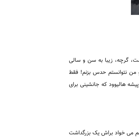
ست، گرچه، زیبا به سن و سالی
و من نتوانستم حدس بزنم! فقط
یشه هالیوود که جانشینی برای
ف شد “فروزان”. دلم می خواد براش یک بزرگداشت