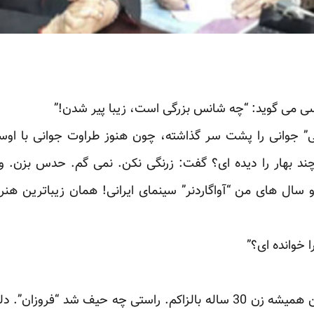
وسی می گوید: “چه شانس بزرگی است، زیبا پیر شدن!”
ئی” جوانی را پشت سر گذاشته، چون هنوز طراوت جوانی با او
چند بهار را دیده ای؟ گفت: زرنگی نکن. نمی گم. حدس بزن. 
سال های من “آواگاردنر” سینمای ایرانی! همان زیباترین هنرپ
گفت:۷۵سال را فراموش کن. من همیشه زن 30 ساله بالزاکم. راستی چه حی