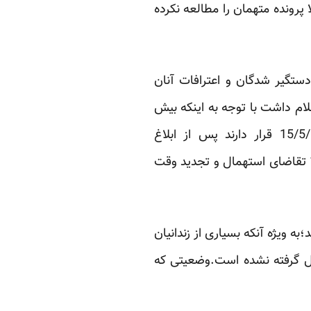
ا پرونده متهمان را مطالعه نکرده
دستگیر شدگان و اعترافات آنان
 طی اطلاعیه‌ایی اعلام داشت با توجه به اینکه بیش
از 10 نفر از وکلای متهمین اغتشاشات اخیر که در نوبت محاکمه روز پنج‌شنبه مورخ 15/5/88 قرار دارند پس از ابلاغ
کیفرخواست‌های انفرادی، وکلای مربوطه جهت تدارک دفاعیه حداقل تا صبح شنبه مورخ 17/5/88 تقاضای استهمال و تجدید وقت
ویژه آنکه بسیاری از زندانیان
یل گرفته نشده است.وضعیتی که