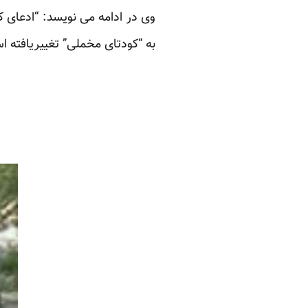
وی در ادامه می نویسد: “ادعای ک
به “کودتای مخملی” تغییریافته ا