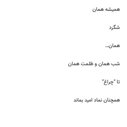
همیشه همان
شگرد
همان…
شب همان و ظلمت همان
تا “چراغ”
همچنان نماد امید بماند