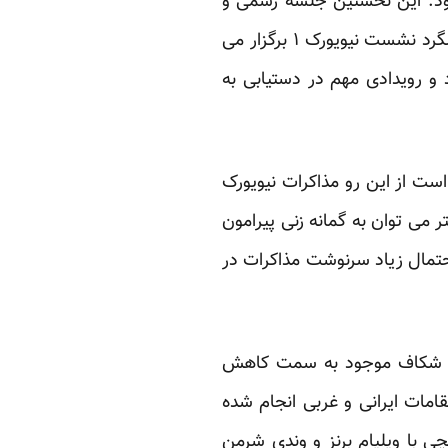
ود. این نخستین جلسه رسمی و
جدی ایران و ۱+۵ بعد از بن بست نشست ۱۸ روزه وین ۶ است. نشست نیویورک ۲ دقیقا در سالگرد نشست نیویورک ۱ برگزار می
و رویدادی مهم در دستیابی به
است از این رو مذاکرات نیویورک
می توان به گمانه زنی پیرامون
احتمال زیاد سرنوشت مذاکرات در
ایش شکاف موجود به سمت کاهش
امات ایرانی و غربی انجام شده
ی با ویلیام برنز و وندی شرمن