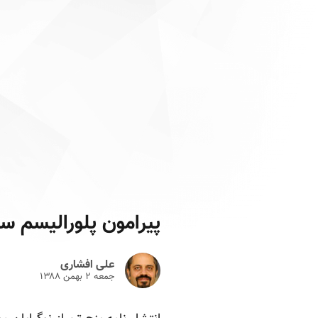
پیرامون پلورالیسم س
علی افشاری
جمعه ۲ بهمن ۱۳۸۸