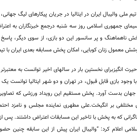
م ملی والیبال ایران در ایتالیا در جریان پیکارهای لیگ جهان
سیمای جمهوری اسلامی روز سه شنبه درجمع خبرنگاران به اعترا
ش ناهماهنگ و پر سانسور این دو بازی، از سوی دیگر، پاسخ دا
وشش معمول زنان کوبایی، امکان پخش مسابقه بعدی ایران با تیم 
حیرت انگیزبرای نخستین بار در سالهای اخیر توانست به معتبرترین
 وجود بازی قابل قبول، در تهران و دو شهر ایتالیا توانست ی
ل جهان بدست آورد. پخش مستقیم این رویداد ورزشی که تصاویر زن
تلفی بر انگیخت.علی مطهری نماینده مجلس و نامزد احتما
اگرانی که به پخش با تاخیر این مسابقات اعتراض داشتند. پس از
می اعلام کرد: “والیبال ایران پیش از این سابقه چنین حض