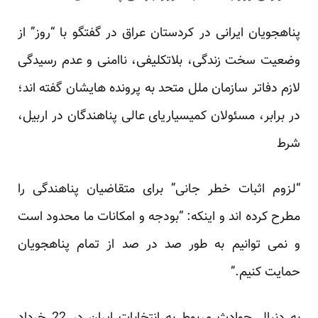
پناهجویان ایرانی در کردستان عراق در گفتگو با “روز” از
وضعیت سخت زندگی، بلاتکلیفی، ناامنی و عدم رسیدگی
لازم دفاتر سازمان ملل متحد به پرونده هایشان گفته اند؛
در برابر، مسئولان کمیسیاریای عالی پناهندگان در اربیل،
شرط
“لزوم اثبات خطر جانی” برای متقاضیان پناهندگی را
مطرح کرده اند و اینکه: “بودجه و امکانات ما محدود است
و نمی توانیم به طور صد در صد از تمام پناهجویان
حمایت کنیم.”