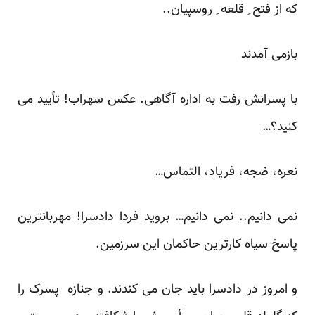
که از فتح ِ قلعه ِ روسپیان..
بازمی آمدند
با پسرانش رفت به اداره آگاهی. عکس سهراب! تأیید می
کنید؟…
نعره، ضجه، فریاد، التماس…
نمی دانیم.. نمی دانیم… بروید فردا دادسرا! مهربانترین
پاسخ سیاه کارترین حاکمان این سرزمین.
و امروز در دادسرا باید جان می کندند. و جنازه پسرک را