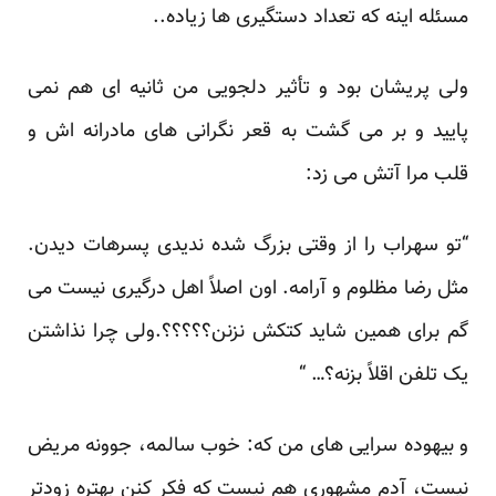
مسئله اینه که تعداد دستگیری ها زیاده..
ولی پریشان بود و تأثیر دلجویی من ثانیه ای هم نمی
پایید و بر می گشت به قعر نگرانی های مادرانه اش و
قلب مرا آتش می زد:
“تو سهراب را از وقتی بزرگ شده ندیدی پسرهات دیدن.
مثل رضا مظلوم و آرامه. اون اصلاً اهل درگیری نیست می
گم برای همین شاید کتکش نزنن؟؟؟؟؟.ولی چرا نذاشتن
یک تلفن اقلاً بزنه؟… “
و بیهوده سرایی های من که: خوب سالمه، جوونه مریض
نیست، آدم مشهوری هم نیست که فکر کنن بهتره زودتر