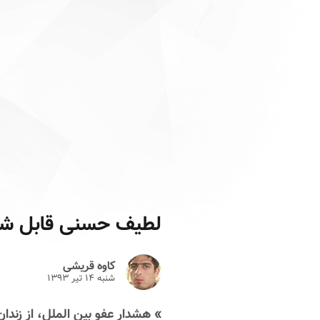
لطیف حسنی قابل شنا
کاوه قریشی
شنبه ۱۴ تير ۱۳۹۳
» هشدار عفو بین الملل، از زندان