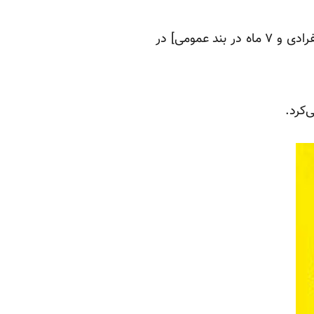
لطیف حسنی به اتهامی که اینک به آن محکوم شده بار دیگر در ۸۹ بازداشت و۹ ماه [۲ ماه در انفرادی و ۷ ماه در بند عمومی] در
ی‌کرد.