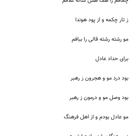
چماقم را هف هش ساله غلافم
ز تار چکمه و از پود هوندا
مو رشته رشته قالی را ببافم
برای حداد عادل
بود درد مو و هجرون ز رهبر
بود وصل مو و درمون ز رهبر
مو عادل بودم و از اهل فرهنگ