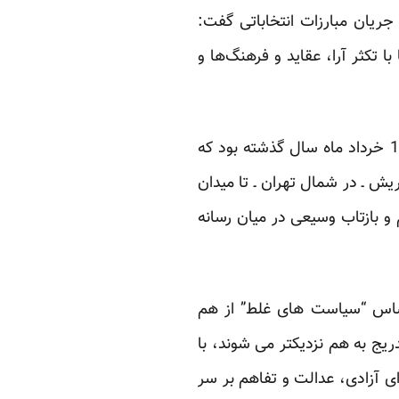
جریان مبارزات انتخاباتی گفت:
 تکثر آرا، عقاید و فرهنگ‌ها و
اشاره میر حسین موسوی به “زنجیره انسانی”، تجمع هزاران تن از هواداران جنبش سبز در روز 18 خرداد ماه سال گذشته بود که
یش ـ در شمال تهران ـ تا میدان
 و بازتاب وسیعی در میان رسانه
ساس “سیاست های غلط” از هم
ج به هم نزدیکتر می شوند، با
ی آزادی، عدالت و تفاهم بر سر