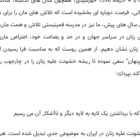
امسال 25 نوامبر 2011، مصادف با 4 آذرماه 1390 خورشیدی، همچون سال
 ایرانی، فرصت دوباره ای بخشیده است که تلاش های مان را برای 
 سال های پیش، ما نیز در مدرسه فمینیستی تلاش و همت مان را 
های زنان در سراسر جهان و در حد و بضاعت خود، اعتراض مان
نان نشان دهیم. از همین روست که به مناسبت فرا رسیدن این ر
هان” سعی نموده تا ریشه خشونت علیه زنان را در چارجوب روا
ند بپردازد:
با برداشتن یک لایه به لایه دیگر و ناآشکار آن می رسیم
ونت علیه زنان در ایران به موضوعی جدی تبدیل شده است، هر