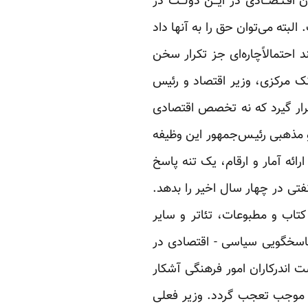
ان اقـتـصــادی در ایــن دولــت در
البته می‌توان حق را به آنها داد
احتمالاً‌چاره‌ای جز تکرار سخن
نک مرکزی، وزیر اقتصاد و رئیس
قرار گیرد که نه تخصص اقتصادی
و مذهبی رئیـس‌جمهور این وظیفه
رائه آمار و ارقام، یک تنه پاسخ
ون در زمینه نحوه مصرف300 میلیارد دلار درآمد نفتی در چهار سال اخیر را بدهد.
تاب و مطبوعات، تئاتر و سایر
 پاسخگویی سیاسی - اقتصادی در
اندرکاران امور فرهنگی آشکار
 موجب تعجب گردد. وزیر فعلی