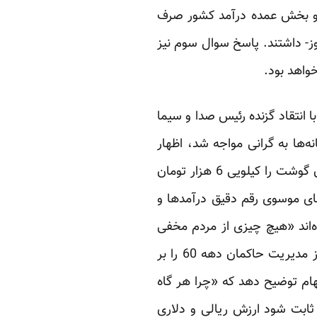
 و بخش عمده درآمد کشور صرف
- داشتند. پاسخ سوال سوم نیز
ا انتقاد گزنده رئیس صدا و سیما
زدن رسانه‌ها به گرانی مواجه شد، اظهار
داشت: «آقای رئیس‌جمهور در منابع اطلاعاتی خود تجدیدنظر کنند. وقتی مردم در کوچه و خیابان گوشت را کیلویی 6 هزار تومان
 بزنیم‌». که آقای موسوی رقم دقیق درآمدها و
‌اند «هیچ چیزی از مردم مخفی
ندارند» آمار مشابه در اختیار افکار عمومی قرار دهند. اگر این کار صورت گیرد قطعا جوان‌ترها نیز مدیریت حاکمان دهه 60 را بر
هام توضیح دهد که «چرا هر گاه
 ثابت شود ارزش ریالی و دلاری