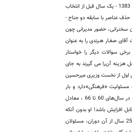
ارشاد از 5 سال قبل به روشنی در این بخش مشغول فعالیت بوده است. نخستین بار او در سال 1383 - یک سال قبل از انتخاب
حذف عناصر با سابقه دو جناح -
مان سخنرانی، حضور مدیرانی چون
قای صفـار هـرندی را به عنوان
رخی سوالات دیگر را خواستار
30 میلیارد دلار درآمد نفتی و محل هزینه آن‌را می گیرند به جای
ال اول از نخست وزیری میرحسین
وزیرمهندس» که مسئولیت «فرهنگی»دارد و بار
پاسخگویی «اقتصادی» را به دوش گرفته، آن است که ارزش واقعی 96 میلیارد دلار درآمد نفتی در سال‌های 60 تا 66 ، معادل
 بوده و حتی ممکن است تا700 میلیارد دلار هم قابل افزایش باشد! او بدون آنکه
مشخص کند رقم 96 میلیارد دلار را از کجا محاسبه کرده خواستار آن شده است که با گذشت 25 سال از آن دوران، مسئولان