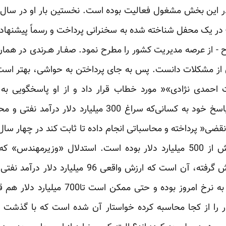
در یک محفل شناخته شده به سخنرانی پرداخت و رسماً پیشنهاد 
ناح - از عرصه مدیریت کشور را مطرح نمود. صفـار هـرندی در ه
از مشکلات دانست. ‌‌پس به جای پرداختن به حواشی، بهتر است آ
حمدی نژادی»« مورد خطاب قرار داد و از او پاسخگویی به ب
شد.وزیـر ارشـاد در جـدیـدترین پاسخ خود به کسانی‌که سراغ 0
ضی« پرداخته و محاسباتی انجام داده تا ثابت کند در چهار س
موسوی، درآمد واقعی کشور بیش از 500 میلیارد دلار بوده است. استدلال «
حداقل 450 تا 500 میلیارد دلار به نرخ امروز