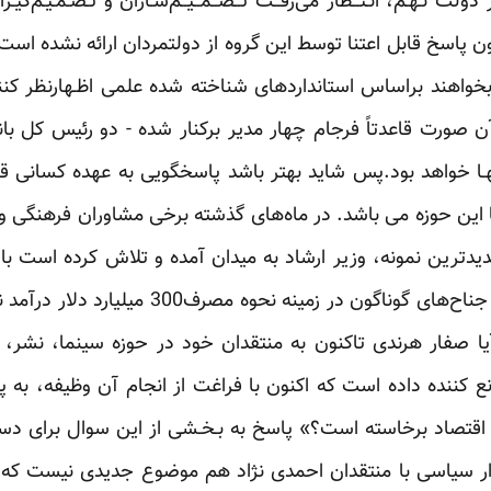
دولت نـهـم، انـتــظار می‌رفــت تــصــمــیــم‌سـازان و تـصـمـیـم‌گیـر
ون پاسخ قابل اعتنا توسط این گروه از دولتمردان ارائه نشده است. 
خواهند براساس استانداردهای شناخته شده علمی اظـهارنظر کنند 
 صورت قاعدتاً فرجام چهار مدیر برکنار شده - دو رئیس کل با
آنـهـا خواهد بود.پس شاید بهتر باشد پاسخگویی به عهده کسانی 
با این حوزه می باشد. در ماه‌های گذشته برخی مشاوران فرهنگی 
یدترین نمونه، وزیر ارشاد به میدان آمده و تلاش کرده است با ا
ده‌ها سیاستمدار و اقتصاددان از جناح‌های گوناگ
فار هرندی تاکنون به منتقدان خود در حوزه سینما، نشر، ک
 کننده داده است که اکنون با فراغت از انجام آن وظیفه، به
قتصاد برخاسته است؟» پاسخ به بـخـشی از این سوال برای دست 
زار سیاسی با منتقدان احمدی نژاد هم موضوع جدیدی نیست که