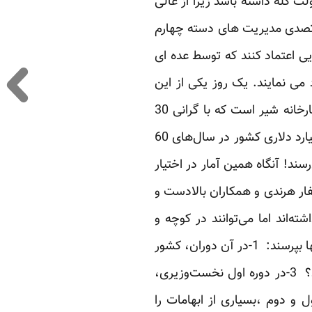
ت گله داشته باشد زیرا از عالی
ی تصدی مدیریت های دسته چهارم
یی اعتماد کنند که توسط عده ای
ی نمایند. یک روز یکی از این
»گزارشگران« مدعی می شود »افزایش قیمت کالاها در کشور ناشی از تصمیم غلط یک نفر در کارخانه شیر است که با گرانی 30
تومانی شیر به گرانی ها دامن زده است.« روز دیگر هم لابد بر اساس مبانی مشابه، درآمد 96 میلیارد دلاری کشور در سال‌های 60
5 یا 8 ، به رقم‌هایی از 450 ‌تا 700 میلیارد دلار می‌رسند! آنگاه همین آمار در اختیار
صفار هرندی و همکاران بالادست و
‌اند اما می‌توانند در کوچه و
خیابان به سراغ کسانی بروند که دهه چهارم عمر یا دهه‌های بالاتر از آن را سپری می‌نمایند و از آنها بپرسند: ‌‌‌ 1-‌در آن دوران، کشور
ما با چه حادثه‌ای درگیر بود؟ ‌‌2-‌متوسط وضعیت معیشت مردم نسبت به دوران فعلی چگونه بود؟ ‌‌‌ 3-‌در دوره اول نخست‌وزیری،
 دوم ،بسیاری از ابهامات را