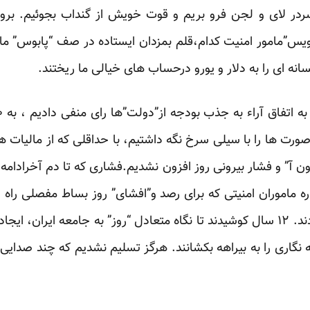
ردر لای و لجن فرو بریم و قوت خویش از گنداب بجوئیم. بر
نویس”مامور امنیت کدام،قلم بمزدان ایستاده در صف “پابوس” ما 
انه ای را به دلار و یورو درحساب های خیالی ما ریختند.
” گفتیم، همه ۱۲ سال صورت ها را با سیلی سرخ نگه داشتیم، با حداقلی که از م
آ” و فشار بیرونی روز افزون نشدیم.فشاری که تا دم آخرادامه یاف
ه ماموران امنیتی که برای رصد و”افشای” روز بساط مفصلی راه ا
می گرفتند باید در پی “آخور” بگردند. ۱۲ سال کوشیدند تا نگاه متعادل “روز” به جامع
ه نگاری را به بیراهه بکشانند. هرگز تسلیم نشدیم که چند صدایی د