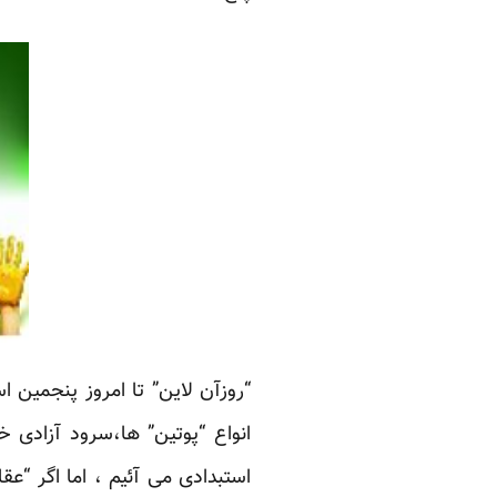
انواع “پوتین” ها،سرود آزادی 
استبدادی می آئیم ، اما اگر “ع