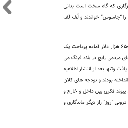
وزگاری که گاه سخت است بدانی
را “جاسوس” خواندند و لُف لَف
و ما که همان روزهای اول “روز” به اتفاق آراء به جذب بودجه از”دولت”ها رای منفی دادیم ، به ۶۵۰ هزار دلار آماده پرداخت یک
الیات های مردمی رایج در بلاد فرنگ می
ت وتنها بعد از انتشار اطلاعیه
نداخته بودند و بودجه های کلان
ه ایران، ایجاد پیوند فکری بین داخل و خارج و
رونی “روز” راز دیگر ماندگاری و