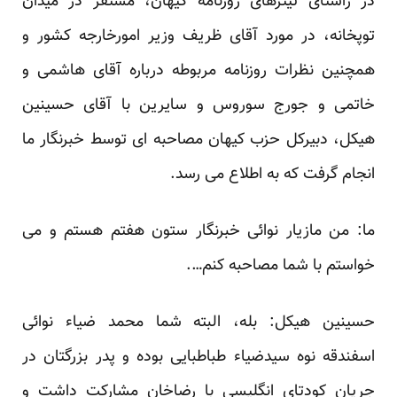
در راستای تیترهای روزنامه کیهان، مستقر در میدان
توپخانه، در مورد آقای ظریف وزیر امورخارجه کشور و
همچنین نظرات روزنامه مربوطه درباره آقای هاشمی و
خاتمی و جورج سوروس و سایرین با آقای حسینین
هیکل، دبیرکل حزب کیهان مصاحبه ای توسط خبرنگار ما
انجام گرفت که به اطلاع می رسد.
ما: من مازیار نوائی خبرنگار ستون هفتم هستم و می
خواستم با شما مصاحبه کنم….
حسینین هیکل: بله، البته شما محمد ضیاء نوائی
اسفندقه نوه سیدضیاء طباطبایی بوده و پدر بزرگتان در
جریان کودتای انگلیسی با رضاخان مشارکت داشت و