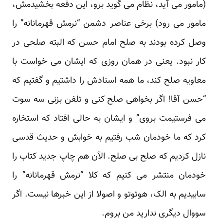
(مامور می آید، نظام می گوید برو، این دفعه بخشیدمش،
مامور می رود) برخی عناصر دشمن “نرمش قهرمانانه” را
وصل کرده بودند به صلح امام حسن که البته صلحی در
کار نبود. یعنی در همان روزی که ایشان می خواست با
معاویه صلح کند، ما همه اسنادش را داشتیم و گفتیم که
“حسن آقا! اگر بخواهی صلح کنی و تلفن بزنی سه سوت
می فرستیمت بروی” و ایشان به حالی افتاد که استخاره
کرد که ما خودمان شب رفتیم به خوابش و حدیث قدسی
نازل کردیم که صلح بی صلح. الآن هم چاپ جدید کتاب را
خودمان منتشر می کنیم که کلا “نرمش قهرمانانه” را
سابیدیم به الک، هوتوتو و اصولا از این خبرها نیست. اگر
سووال دیگری ندارید من بروم.