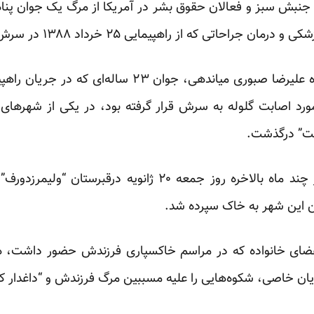
نبش سبز و فعالان حقوق بشر در آمریکا از مرگ یک جوان پناهن
ه از راهپیمایی ۲۵ خرداد ۱۳۸۸ در سرش باقی مانده بود، جان سپرد.
گردان عاشورا مورد اصابت گلوله به سرش قرار گرفته بود، در یکی از ش
بت” درگذشت.
پیکر این جوان ۲۳ ساله بعد از چند ماه بالاخره روز جمعه ۲۰ 
کن این شهر به خاک سپرده شد.
اعضای خانواده که در مراسم خاکسپاری فرزندش حضور داشت،
یان خاصی، شکوه‌هایی را علیه مسببین مرگ فرزندش و “داغدار ک