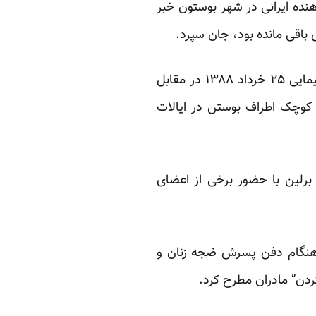
ده ایرانی در شهر بوستون خبر
علیرضا صبوری میاندهی، جوان ۲۳ ساله‌ای که در جریان راهپیمایی ۲۵ خرداد ۱۳۸۸ در مقابل
هرهای کوچک اطراف بوستن در ایالات
ژانویه درقبرستان “ولیمرزدورف” برلین با حضور برخی از اعضای
 هنگام دفن پسرش ضجه زنان و
ردن” مادران مطرح کرد.