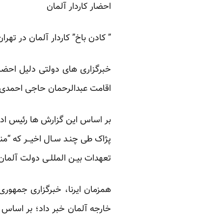
احضار کاردار آلمان
” کادن باخ” کاردار آلمان در ته
خبرگزاری های دولتی دلیل احضار
اقامت عبدالرحمان حاجی احمدی، 
بر اساس این گزارش ها رئیس ادار
پژاک طی چنـد سـال اخیــر که “م
تعهدات بیـن المللـی دولت آلمان
همزمان ایرنا، خبرگزاری جمهوری
خارجه آلمان خبر داد؛ بر اساس 