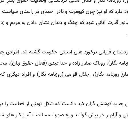
ر، روزنامه نگار و فعال مدنی کردستانی وضعیت حقوق بشر در
 دارد که او نیز چون کیومرث و نادر احمدی در راستای سیاست ‏
مانور قدرت آنانی شود که چنگ و دندان نشان ‏دادن به مردم و ز
ردستان قربانی برخورد های امنیتی حکومت گشته اند. افرادی چ
ه نگار)، روناک صفار زاده و حنا عبدی (فعال حقوق ‏زنان)، مح
یمار( روزنامه نگار)، اجلال ‏قوامی (روزنامه نگار) و افراد دیگری
سل جدید کوشش گران کرد دانست که شکل نوینی از فعالیت را در 
 و آرام را در پیش گرفتند و به صورت مسالمت آمیز کار های ‏شان 