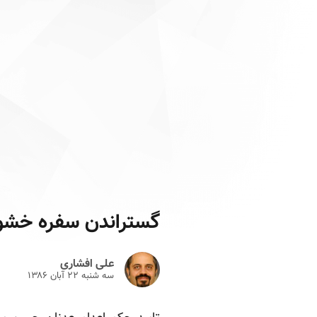
گستراندن سفره خشو
علی افشاری
سه شنبه ۲۲ آبان ۱۳۸۶