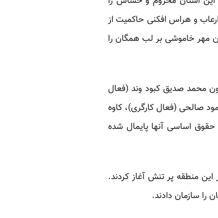
 این استان محروم ‏و حساس را
ارعاب و هراس افکنی حاکمیت از
دن مهر خاموشی بر لب همگان را
ون محمد ‏صدیق کبود وند (فعال
مود صالحی (فعال کارگری)، کاوه
 که حقوق اساسی آنها پایمال شده
این منطقه پر ‏تنش آغاز کردند.
را سازمان دادند. ‏