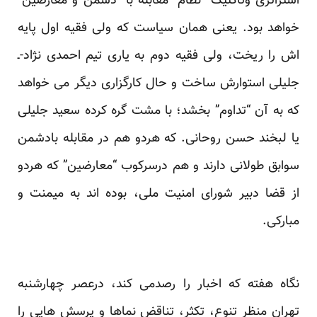
استراتژی وتاکتیک “نظام” مقابله با “دشمن و معارضین”
خواهد بود. یعنی همان سیاست که ولی فقیه اول پایه
اش را ریخت، ولی فقیه دوم به یاری تیم احمدی نژاد-ـ
جلیلی استوارش ساخت و حال کارگزاری دیگر می خواهد
که به آن “تداوم” بخشد؛ با مشت گره کرده سعید جلیلی
یا لبخند حسن روحانی. که هردو هم در مقابله بادشمن
سوابق طولانی دارند و هم درسرکوب “معارضین” که هردو
از قضا دبیر شورای امنیت ملی، بوده اند به میمنت و
مبارکی.
نگاه هفته که اخبار را رصدمی کند، درعصر چهارشنبه
تهران منظر تنوع، تکثر، تناقض نماها و پرسش هایی را