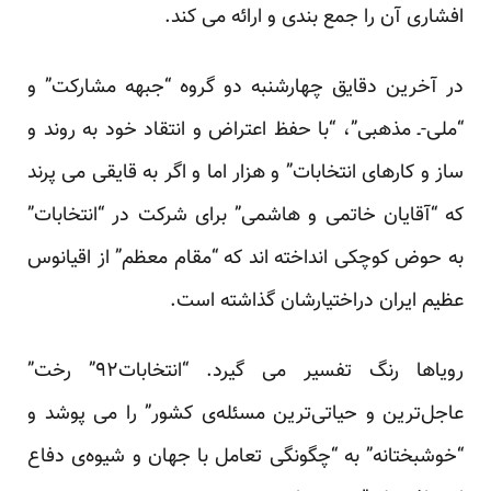
افشاری آن را
جمع بندی
و ارائه می کند.
در آخرین دقایق چهارشنبه دو گروه “جبهه مشارکت” و
“ملی-ـ مذهبی”، “با حفظ اعتراض و انتقاد خود به روند و
ساز و کارهای انتخابات” و هزار اما و اگر به قایقی می پرند
که “آقایان خاتمی و هاشمی” برای شرکت در “انتخابات”
به حوض کوچکی انداخته اند که “مقام معظم” از اقیانوس
عظیم ایران دراختیارشان گذاشته است.
رویاها رنگ تفسیر می گیرد. “انتخابات۹۲” رخت”
عاجل‌ترین و حیاتی‌ترین مسئله‌ی کشور” را می پوشد و
“خوشبختانه” به “چگونگی تعامل با جهان و شیوه‌ی دفاع