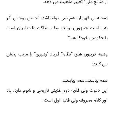
از منافع ملی” تغییر ماهیت می دهد.
صحنه بی قهرمان هم نمی تواندباشد: “حسن روحانی اگر
به ریاست جمهوری برسد، سفیر مذاکره ملت ایران است
با حکومتی خودکامه…”
وهمه تریبون های “نظام” فریاد “رهبری” را مرتب پخش
می کنند:
همه بیایند….همه بیایند….
این دعوت ولی فقیه دوم طنینی تاریخی و شوم دارد. یاد
آور کلام معروف ولی فقیه اول است: