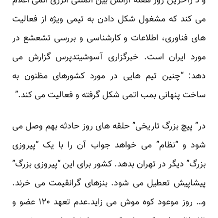
و د رآخرین روز هفته آژانس بین المللی انرژی اتمی اعلام
می کند که مشغول شکل دادن به تیمی ویژه از فعالیت
های فناوری، اطلاعات و کارشناسی و بررسی تشعشع در
مورد ایران است. خبرگزاری آسوشیتدپرس گزارش می
دهد: “چنین تیم هایی در مورد کشورهای مظنون به
ساخت پنهانی بمب اتمی شکل گرفته و فعالیت می کند.”
در” پیچ بزرگ تاریخی” حلقه های روز حادثه بهم وصل می
شود و “نظام” می خواهد جواب آن را با یک “پیروزی
بزرگ” دیگر در تهران بدهد. کشور برای این “پیروزی بزرگ”
پیشاپیش تعطیل می شود. بنزهای گرانقیمت می خرند.
و… روز موعود کوه موش می زاید.عدم تعهد ۱۲۰ عضو و