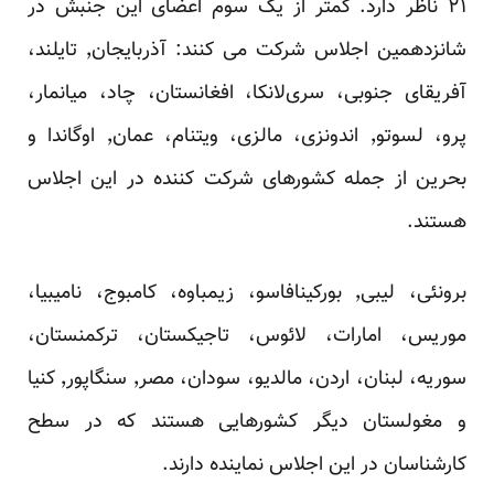
۲۱ ناظر دارد. کمتر از یک‌ سوم اعضای این جنبش در
شانزدهمین اجلاس شرکت می کنند: آذربایجان٬ تایلند،
آفریقای جنوبی، سری‌لانکا، افغانستان، چاد، میانمار،
پرو، لسوتو٬ اندونزی، مالزی، ویتنام، عمان٬ اوگاندا و
بحرین از جمله کشور‌های شرکت کننده در این اجلاس
هستند.
برونئی، لیبی٬ بورکینافاسو، زیمباوه، کامبوج، نامیبیا،
موریس، امارات، لائوس، تاجیکستان، ترکمنستان،
سوریه، لبنان، اردن، مالدیو، سودان، مصر٬ سنگاپور٬ کنیا
و مغولستان دیگر کشور‌هایی هستند که در سطح
کار‌شناسان در این اجلاس نماینده دارند.