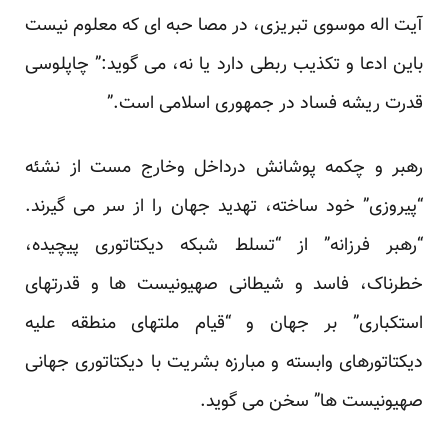
آیت اله موسوی تبریزی، در مصا حبه ای که معلوم نیست
باین ادعا و تکذیب ربطی دارد یا نه، می گوید:” چاپلوسی
قدرت ریشه فساد در جمهوری اسلامی است.”
رهبر و چکمه پوشانش درداخل وخارج مست از نشئه
“پیروزی” خود ساخته، تهدید جهان را از سر می گیرند.
“رهبر فرزانه” از “تسلط شبکه دیکتاتوری پیچیده،
خطرناک، فاسد و شیطانی صهیونیست ها و قدرتهای
استکباری” بر جهان و “قیام ملتهای منطقه علیه
دیکتاتورهای وابسته و مبارزه بشریت با دیکتاتوری جهانی
صهیونیست ها” سخن می گوید.