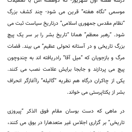
درسه هفته اول شهریور- که دوهفته اش با تعطیلات
موسمی “نگاه هفته” قرین می شود- چند کشف بزرگ
“نظام مقدس جمهوری اسلامی” درتاریخ سیاست ثبت می
شود. “رهبر معظم” همانا “تاریخ بشر را بر سر یک پیچ
بزرگ تاریخی و در آستانه تحولی عظیم” می بیند. قضات
مرگ و بازجویان که “میل آقا” رادریافته اند به چندوچون
پیچ می پردازند و جابجا برایش علامت نصب می کنند.
یکی از چاکران درگاه هم نظریه “گالیله” راآغازگر انحراف
بشر از یکتاپرستی می خواند.
در ماهی که دست بوسان مقام فوق الذکر “پیروزی
تاریخی” بر گزاری اجلاس غیر متعدهارا در بوق می کنند،