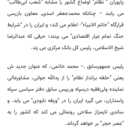
پایوران “ نظام” اوضاع کشور را مشابه “شعب ابی‌طالب”
می یابند – چنانکه محمدجعفر اسدی٬ معاون بازرسی
قرارگاه “خاتم الانبیاء”- اعلام می کند؛ و ایران را در “شرایط
جنگ تمام عیار اقتصادی” می بینند؛ حرفی که عبدالرضا
شیخ الاسلامی، رئیس کل بانک مرکزی می زند.
رئیس جمهورسابق ـ– محمد خاتمی-ـ که عنوان جدید ش
یعنی “حلقه برانداز نظام” را از یدالله جوانی، مشاورعالی
نماینده ولی‌فقیه درسپاه ورییس سابق دفتر سیاسی سپاه
پاسداران، می گیرد ایران را در “ورطه نابودی” می یابد. و
ساندی تایمزاز سلاحی رونمائی می کند که کشور را به
“عصر حجر” بر خواهد گرداند.