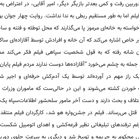
ربین رفت و کمی بعدتر بازیگر دیگر، امیر آقایی، در اعتراض به ت
لم اما به طور مستقیم ربطی به ندا نداشت. روایت چهار جوان بود
واسته به خانه‌ای مرموز پا می‌گذارند که محل توطئه و فتنه و ساخ
 خاص اشاره می‌کند که آن خانه و افرادش توسط آقازاده‌ای ساکن
 شانه رفته که به قول شخصیت سپاهی فیلم فکر می‌کند 
مله به چشم می‌خورد “آقازاده‌ها دوست ندارند مردم فیلم پایان‌نام
ز یک راز مهم در آورده‌اند توسط یک آدم‌کش حرفه‌ای و اجی
ب خوردن کشته می‌شوند و این در حالی‌ست که ماموران وزرات اطل
ختلاف و بحث دارند و دست آخر مامور سلحشور اطلاعات‌سپاه یک ت
 قتل می‌رساند. فیلم در جشن‌واره هو شد، کارگردان فیلم منتقد
رغم ترفندهای تبلیغاتی نظیر قرعه‌کشی و اهدای اتومبیل شکست س
یکی محکوم به جریمه و توبیخ شد و دیگری به سرعت جلوی دوربی