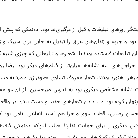
گر روزهای تبلیغات و قبل از درگیری‌ها بود. ده‌نمکی که پیش از
د و جبهه و زندان‌های عراق را تبدیل به جایی برای سیرک و ژانگو
تبلیغات فرستاده بود؛ با شعارها و تبلیغاتی که چیزی شبیه کر
اخراجی‌های سه نشانه‌ها عیان‌تر از فیلم‌های دیگر بود. رضا ر
را رهنورد بودند. شعار معروف تساوی حقوق زن و مرد به مسخر
ات نشانه مشخص دیگری بود به آدرس میرحسین. از آن‌سو مح
نهان کرده بود و با دادن شعارهای جدید و دست بردن در وا
حسن رضایی. قطب سوم ماجرا هم “سید انقلابی” نامی بود 
دیگری را برای حمایت ندارد! جالب این‌که ده‌نمکی گاف‌های
ثلا “بگم ؟ بگم؟”های معروف‌ش را جزو دیالوگ‌های شخصیتی ب