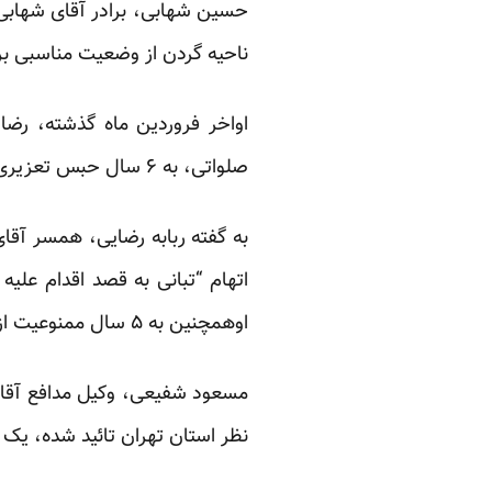
حسین شهابی، برادر آقای شهابی 
ناحیه گردن از وضعیت مناسبی برخو
صلواتی، به ۶ سال حبس تعزیری محکوم شد.
به
گفته
ربابه رضایی، همسر آقای
اتهام “تبانی به قصد اقدام علیه
اوهمچنین به ۵ سال ممنوعیت از فعالیت محکوم شده است.
مسعود شفیعی، وکیل مدافع آقای 
نظر استان تهران تائید شده، یک ب