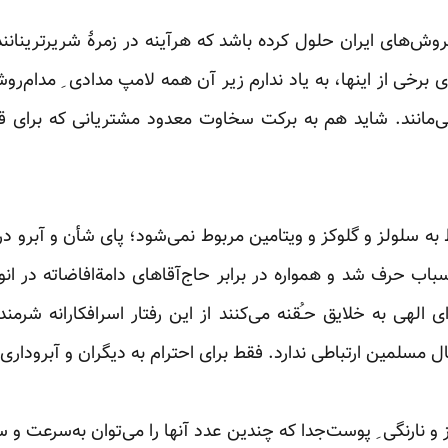
روش‌های ایران حلول کرده باشد که هرآینه در زمرۀ شریرترینانن
های برخی از اینها، به یاد ندارم زیر آن همه لامپ مدادی ِ ‏مدا
‌مانند. شاید هم به برکت سخاوت معدود ‏مشتریانی که برای قطر
ط به سلولز و گلوکز و ویتامین مربوط نمی‌شود؛ پای شأن و آبرو در
اب حرف شد و همواره در برابر حاج‌آقاهای دامة‌افاضاته ‏در
الهی به خلایق حـُقنه می‌کنند از این رفتار ‏اسرافکارانه شرمند
 مسلمین ارتباطی ندارد. فقط ‏برای احترام به دیگران و آبروداری
 و نارنگی ِ پوست‌جدا که چندین عدد آنها را می‌توان به‌سرعت و س