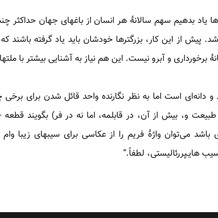
ا یاد بدهیم سهم سالانۀ هر انسان از ‌باغهای جهان حداکثر چند د
شد. پیش از این کار، بزرگترها خودشان باید یاد گرفته باشند ک
نۀ برخورداری و آبرو نیست. این هم نیاز به آشنایی بیشتر ‏با ملتهای
و دانه‌ای است اما به نظر نگارنده واحد قائل ‌شدن برای برخی چیز
 طبیعت و، بیش از آن، در قابلمه، اما نه در فر) بگویند قطعه 
باشد می‌توان واژۀ فریم را از عکاسی برای سیبهای ‏زیبا وا
 هایـپررئالیستی، لطفاً.“‏