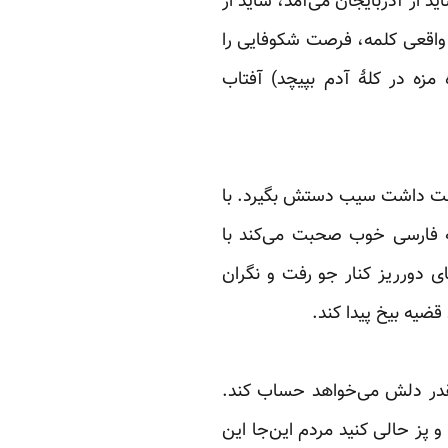
 از ‏آذربایجان می‌آمد، ‌شاید از
‌ واقعی‌ کلمه، فرصت شکوفایی را
 مزه در کلۀ آدم بپیچد) آفتاب
وست داشت سیب ‏دستش بگیرد. با
 ‏فارسی خوب صحبت می‌کند با
ای دورریز کنار جو رفت و نگران
ضیه بیخ پیدا کند.‏
چقدر دلش می‌خواهد حساب ‏کند.
 پز حالی‌ کنید ‏مردم این‌جا این