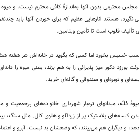
مجلس محترمی بدون آنها به‌اندازۀ ‌کافی محترم نیست. و میوه ت
‌انگیزد. هستند انارهایی‌ عظیم که برای خوردن آنها ‏باید چندنف
 تألیف قلوب است تا تأمین ویتامین.‏
ب خسیس بخورد اما کسی که بگوید در ‌خانه‌اش هر هفته هشت 
ئت بورزد دکور میز پذیرائی را به هم بزند، یعنی میوه را دانه‌ای
ه‌ای و توبره‌ای و صندوقی و گاله‌ای خرید.‏
ۀ فلـّه،‌ میدانهای تره‌بار شهرداری خانواده‌های پرجمعیت و م
ریدن کیسه‌های پلاستیک پر از زردآلو و هلوی کال ِ مثل سنگ، بیش
هد، و دیگران هم می‌بینند، که وضعشان بد نیست. ‏آبرو و اعتماد 