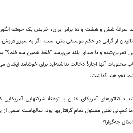
مد سرانۀ شش و هشت و ده برابر ایران، خریدن یک خوشه انگور،‌ ی
الیدن از گرانی در حکم موسیقی متن است، اگر به سبزی‌فروش گف
 ِ تمرین‌شده و با صدای‌ بلند می‌پرسد “فقط همین سه ‏قلم؟” 
اب محتویات آنها اجازۀ ‌دخالت نداشته‌اید برای‌ ‏خوشامد ایشان م
شما نخواهند گذاشت.‏
 دیکتاتورهای آمریکای لاتین با توطئۀ شرکتهایی آمریکایی که 
ا کمپانی نفتی مسئول تمام گرفتاریها بود. سالهاست اسمی از یون
مثال چه‌گوارا؟