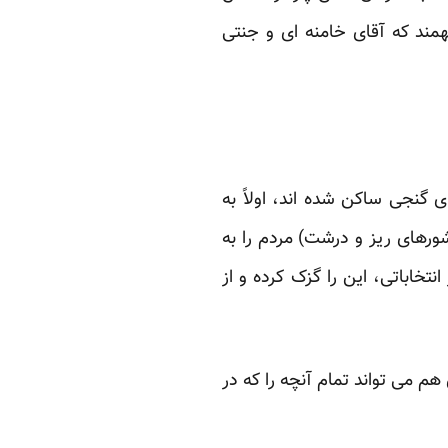
ند که آقای خامنه ای ‏و جنتی
گنجی ساکن شده اند، ‏اولاً به
رهای ریز و ‏درشت) مردم را به
تخاباتی، این را گزک کرده و از
گنجی اما تازه نفس است؛ و آمده است تا تمام این مکررات را برای ما تکرار کند! پس یکی مثل من‏‎ ‎هم می تواند تمام ‏آنچه را که در