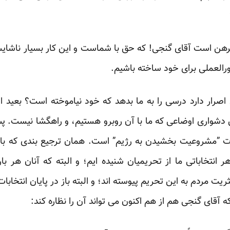
ن است آقای گنجی! که حق با شماست و این کار بسیار ناشای
ورالعملی برای خود ساخته باشیم. ‏
رار دارد درسی را به ما بدهد که خود نیاموخته است؟ بعید است
 دشواری اوضاعی که ما با آن روبرو هستیم، و راهگشا نیست. پس ‏
که نتیجه شرکت مردم در انتخابات‎ ‎‏”مشروعیت بخشیدن به رژیم” است. همان ترجیع ‏
تخاباتی ما از تحریمیان شنیده ایم؛ و البته ‏که آنان هر ب
یت مردم به این تحریم پیوسته اند؛ و ‏البته باز در پایان انتخاب
 آقای گنجی هم از هم اکنون ‏می تواند آن را نظاره کند:‏