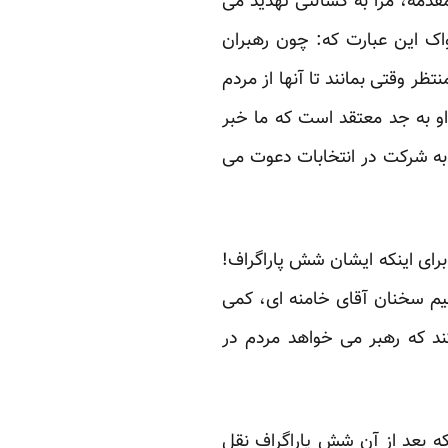
دمه، مرا به کسالتی ‏تهدید می
اک این ‏عبارت که: چون رهبران
ر وقتی بمانند تا آنها از مردم
او به جد معتقد است که ما خبر
ا به شرکت در انتخابات دعوت می
رای اینکه ایشان شش ‏پاراگراف!
م سخنان آقای ‏خامنه ای، کمی
د که رهبر ‏می خواهد مردم در
ه بعد از آن شش پاراگراف ‏نقل