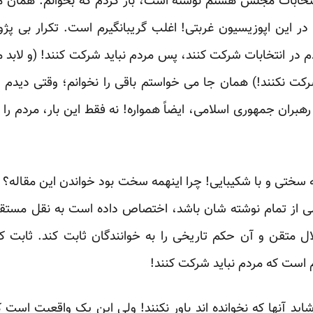
 انتخابات مجلس هشتم نوشته است، باز کردم که بخوانم. همان مق
 در این اپوزیسیون غربتی! اغلب گریبانگیرم است. تکرار بی پژو
ر انتخابات شرکت کنند، پس مردم نباید شرکت کنند! (و ‏لابد منتظ
رکت نکنند!) همان جا می خواستم باقی را ‏نخوانم؛ وقتی دیدم 
رهبران جمهوری اسلامی، ایضاً ‏همواره! نه فقط این بار، مردم ر
ه سختی و با شکیبایی! چرا اینهمه سخت بود خواندن این مقاله؟ ب
یمی از تمام نوشته شان باشد، اختصاص داده است به نقل مستقی
ل متقن و آن حکم تاریخی را به خوانندگان ثابت کند. ثابت کن
است که مردم نباید شرکت کنند! ‏
 آنها که نخوانده اند باور نکنند! ولی این یک واقعیت است ک