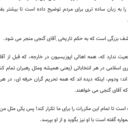
 به زبان ساده تری برای مردم توضیح داده است تا بیشتر بفهم
شف بزرگی است که به حکم تاریخی ِآقای گنجی منجر می شود.‏
ت ندارد که، همه اهالی اپوزیسیون در خارجه، که قبل از آقای 
ی اسلامی در هر انتخاباتی (یعنی همیشه ومثل رهبران تمام کشو
د؛ ودوم، اینکه دیده اند که همه تحریم گران حرفه ای، در هر ‏ان
ه آقای گنجی می خواهند. ‏
ره گفته است با او نیز بگوید و از او بپرسد.‏