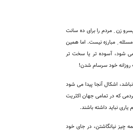
و زن ِ مردم را ‏برای ده سانت
‏مسئله ِ مبارزه نیست. اما همین
 می شود، آسوده تر یا سخت تر
 روزانه خود سرسام شدن! ‏
باشد، اشکال آنجا ‏پیدا می شود
مردمی ‏که در تمامی جهان اکثریت
یاری نباید داشته باشند.‏
ه چیز نیانگاشتن، در ‏جای خود