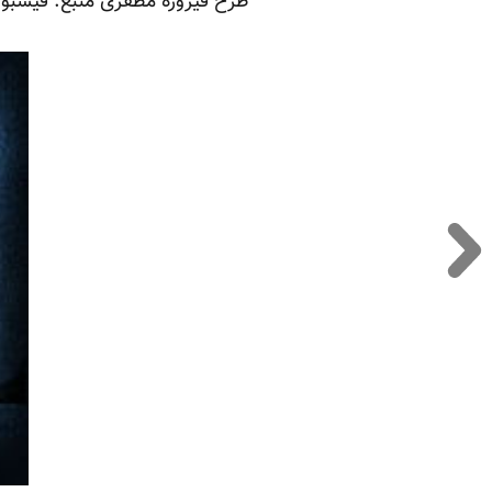
طرح فیروزه مظفری منبع: فیسبو