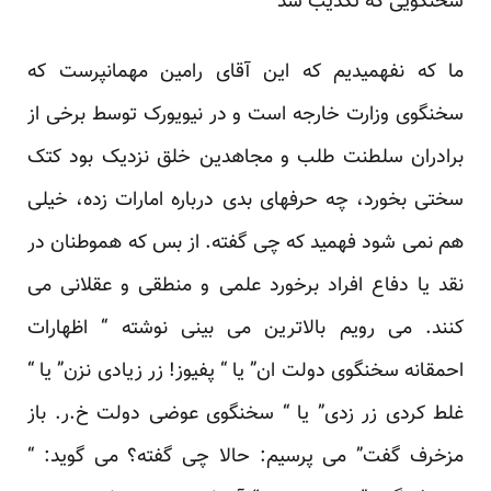
سخنگویی که تکذیب شد
ما که نفهمیدیم که این آقای رامین مهمانپرست که
سخنگوی وزارت خارجه است و در نیویورک توسط برخی از
برادران سلطنت طلب و مجاهدین خلق نزدیک بود کتک
سختی بخورد، چه حرفهای بدی درباره امارات زده، خیلی
هم نمی شود فهمید که چی گفته. از بس که هموطنان در
نقد یا دفاع افراد برخورد علمی و منطقی و عقلانی می
کنند. می رویم بالاترین می بینی نوشته “ اظهارات
احمقانه سخنگوی دولت ان” یا “ پفیوز! زر زیادی نزن” یا “
غلط کردی زر زدی” یا “ سخنگوی عوضی دولت خ.ر. باز
مزخرف گفت” می پرسیم: حالا چی گفته؟ می گوید: “