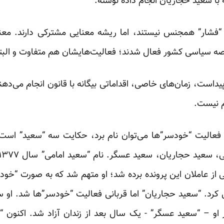
 با سعید حجاریان انجام داده نوشته:
 “فشار” همجنس نیستند، اما ریشه‌ معنایی مشترکی دارند. معن
صه سیاسی کشور فعال شدند؛ فعالیت‌هایشان هم متفاوت و البته
پیداست، زمان‌های خاصی، اقداماتی بیگانه با قانون انجام‌ می‌دهن
م نیست.
ز فعالیت “خودسر”ها می‌توان نام برد، حکایت سه “سعید” است ک
کی از عاملان این پرونده برده شد؛ او متهم شد که به صورت “خودس
او – “سعید عسگر” - یک سال بعد از زندان آزاد شد. اکنون “