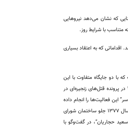
ایی که نشان می‌دهد نیروهایی
 متناسب با شرایط روز.
د. اقداماتی که به اعتقاد بسیاری
ه با دو جایگاه متفاوت با این
واقعیت درگیر شدند. سعید امامی، سعید حجاریان، سعید عسگر. نام “سعید امامی” سال ۱۳۷۷ در پرونده قتل‌های زنجیره‌ای در
ر” این فعالیت‌ها را انجام داده
است. البته او در زندان خودکشی کرد. “سعید حجاریان” اما قربانی فعالیت “خودسر”ها شد. او سال ۱۳۷۷ جلو ساختمان شورای
سعید حجاریان”، در گفت‌وگو با