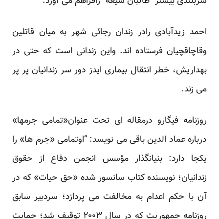
سربلندی بیشتر “طالبان شیعه” رافراهم می آورد.
احمد زیدآبادی رادر زندان رجائی شهر به میان قاتلین
وقاچاقچیان فرستاده اند. واین زندانی است که حتی در
بهداریش، خطر انتقال بیماری ایدز دور سر زندانیان پر پر
می زند.
روزنامه فیگارو درمقاله ای تحت عنوان«تمامی جرمها»
درباره عماد الدین باقی می نویسد: “اوتمامی «جرم ها» را
یکجا دارد: بنیانگذار مؤسس انجمن دفاع از حقوق
زندانیان؛ نویسنده کتاب سانسور شده «حق حیات» که در
آن با حکم اعدام به مخالفت می پردازد؛ سردبیر سابق
روزنامه جمهوریت که در سال ۲۰۰۳ توقیف شد؛ حمایت