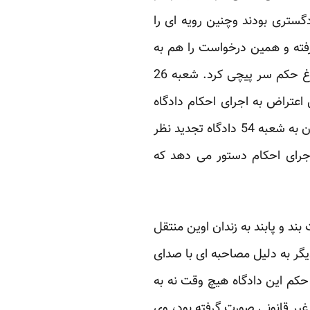
گستری بودند وچنین رویه ای را
ند. دفترشعبه 26 با وکلای ایشان تماس گرفته و همین درخواست را هم به
آنها تکرار می کند. وکلای آقای اولیایی فرد این روال را غیر قانونی پنداشته و از مراجعه جهت ابلاغ حکم سر پیچی کرد. شعبه 26
 اعتراض به اجرای احکام دادگاه
انقلاب ارسال می کند تا اینکه در 17 اسفند که آقای اولیایی فرد جهت پیگیری پرونده یکی از موکلان به شعبه 54 دادگاه تجدید نظر
داشته و به ماموران اجرای احکام دستور می دهد که
ند و پابند به زندان اوین منتقل
دیگر به دلیل مصاحبه ای با صدای
 و در شعبه 26 دادگاه محاکمه شد، اما حکم این دادگاه هیچ وقت نه به
 غیر قانونی صورت گرفته بود، وی