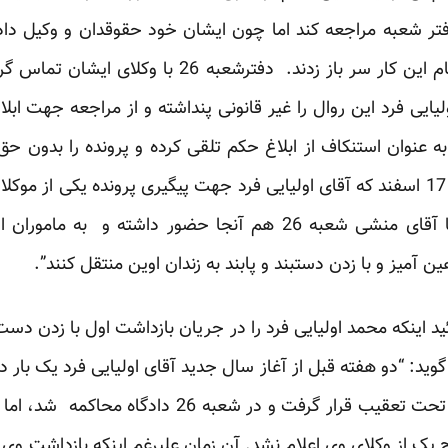
دفتر شعبه مراجعه کند اما چون ایشان خود حقوقدان و وکیل داد
مغایر با قانون میدانستند، از انجام این کار سر باز زد
به عنوان استنکاف از ابلاغ حکم تلقی کرده و پرونده را بدون حق
مراجعه می کند و دست بر قضا آقای منشی شعبه 26 هم آنجا حضور 
ین آمیز و با زدن دستبند و پابند به زندان اوین منتقل کنند”.
د اینکه محمد اولیایی فرد را در جریان بازداشت اول با زدن دست ب
گوید: “دو هفته قبل از آغاز سال جدید آقای اولیایی فرد یک بار 
امریکا به اتهام تبلیغ علیه نظام تحت تعقیب قرار گرفت
چ یک از وکلای وی اعلام نشد. آن زمان علیرغم اینکه بازداشت وی