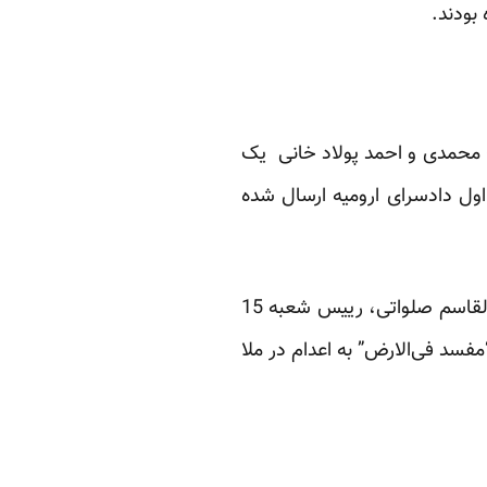
بودند.
ج محمدی و احمد پولاد خانی یک
اول دادسرای ارومیه ارسال شده
تائید نقض حکم اعدام این سه نفر در حالیست که دیروز روزنامه دولتی ایران اعلام کرد قاضی ابوالقاسم صلواتی، رییس شعبه 15
“مفسد فی‌الارض” به اعدام در ملا