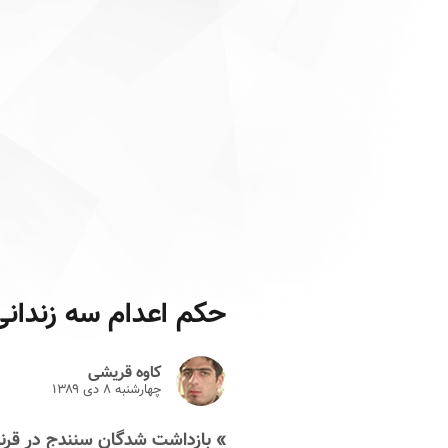
حکم اعدام سه زندا
کاوه قریشی
چهارشنبه ۸ دى ۱۳۸۹
» بازداشت شدگان سنندج در قرنط