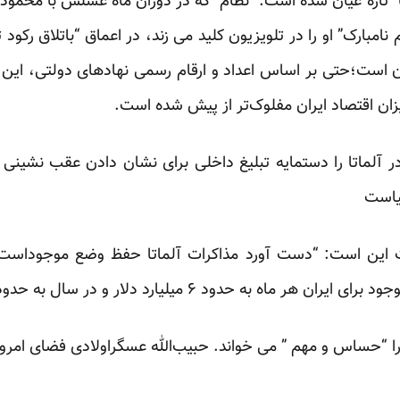
تازه عیان شده است. “نظام” که در دوران ماه عسلش با محموداح
نامبارک” او را در تلویزیون کلید می زند، در اعماق “باتلاق رکود
یان است؛حتی بر اساس اعداد و ارقام رسمی نهادهای دولتی، 
در آلماتا را دستمایه تبلیغ داخلی برای نشان دادن عقب نشینی 
یاست
این است: “دست آورد مذاکرات آلماتا حفظ وضع موجوداست.” 
د ۶ میلیارد دلار و در سال به حدود ۷۰ میلیارد دلار می رسد.
“حساس و مهم ” می خواند. حبیب‌الله عسگراولادی فضای امروز ا