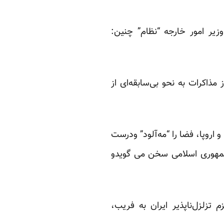
یر امور خارجه “نظام” چنین:
ذاکرات به نحو بی‌سابقه‌ای از
یکا و اروپا، فضا را “مه‌آلود” ودرست
 جمهوری اسلامی سخن می گویدو
زلزل‌ناپذیر ایران به فریب‌،