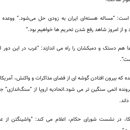
موار ساخت.
ست: “مساله هسته‌ای ایران به زودی حل می‌شود.” ووعده وز
 و از امروز شاهد رفع شدن تحریم ها خواهیم بود.”
 هم دستک و دمبکشان را راه می اندازند: “غرب در این دور از م
ست”.
سفند-ـ فردا نشده که بیرون افتادن گوشه ای از فضای مذاکرات و واکنش، آمر
رونده اتمی سنگین تر
می شود.اتحادیه اروپا از “سنگ‌اندازی”
داند.
ا، در نشست شورای حکام، اعلام می کند: “واشینگتن از عزم ت