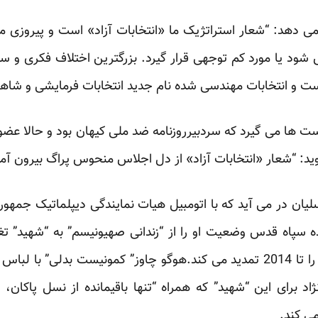
می دهد: “شعار استراتژیک ما «انتخابات آزاد» است و پیروزی 
ود یا مورد کم توجهی قرار گیرد. بزرگترین اختلاف فکری و سیاس
 است و انتخابات مهندسی شده نام جدید انتخابات فرمایشی و شا
یست ها می گیرد که سردبیرروزنامه ضد ملی کیهان بود و حالا
: “شعار «انتخابات آزاد» از دل اجلاس منحوس پراگ بیرون آم
ان در می آید که با اتومبیل هیات نمایندگی دیپلماتیک جمهوری 
ده سپاه قدس وضعیت او را از “زندانی صهیونیسم” به “شهید” 
دوران ریاست جمهوری بشاراسد را تا 2014 تمدید می کند.هوگو چاوز” کمونیس
د برای این “شهید” که همراه “تنها باقیمانده از نسل پاکان، ا
ی کند.