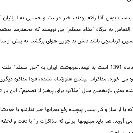
ست بوس آقا رفته بودند، خبر درست و حسابی به ایرانیان که ق
ه التماس به درگاه “مقام معظم” می نویسند که محمدرضا معتمدنیا
باسچی باشد دلش بد جوری هوای برگشت به پیش از سال 1388 را کرده اس
روزگار غریبی است نازنین. اسفندماه 1391 است به نیمه.سرنوشت ایران به 
 می خورد. مذاکرات پیشین هنوزتمام نشده، فردا مذاکره دیگری 
ده یعنی یازدهمین سال “مذاکره برای پرهیز از تصمیم”. این بار ت
 یا از ساز و کار بسیار پیچیده رفع بحرانها خبر ندارندو یا خودش
می آورند. هم باید میلیونها ایرانی که مذاکرات را” با دقت و لحظ