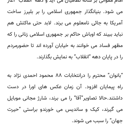
امام مقوائی بر شانه نظامیان می آید و دهه “انقلاب” آغاز
می شود. بنیانگذار جمهوری اسلامی را بر بلیرز ساخت
آمریکا به جائی نامعلوم می برند. لابد حتی ماکتش هم
نباید ببیند که اوباش حاکم بر جمهوری اسلامی زنانی را که
مظهر فساد می خوانند به خیابان آورده اند تا حضورمردم
را در پایان دهه “انقلاب” به نمایش بگذارند.
“بانوان” محترم را درانتخابات ۸۸ محمود احمدی نژاد به
راه پیمایان افزود. آن زمان عکس های اورا در دست
داشتند.حالا تصاویر”آقا” را می برند، شارژ مجانی موبایل
می گیرند، کیک و ساندیس می خورندو براستی “حیرت
جهان” را سبب می شوند.