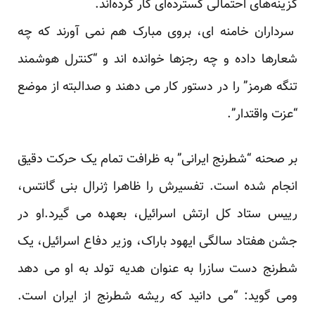
گزینه‌های احتمالی گسترده‌ای کار کرده‌اند.
سرداران خامنه ای، بروی مبارک هم نمی آورند که چه
شعارها داده و چه رجزها خوانده اند و “کنترل هوشمند
تنگه هرمز” را در دستور کار می دهند و صدالبته از موضع
“عزت واقتدار”.
بر صحنه “شطرنج ایرانی” به ظرافت تمام یک حرکت دقیق
انجام شده است. تفسیرش را ظاهرا ژنرال بنی گانتس،
رییس ستاد کل ارتش اسرائیل، بعهده می گیرد.او در
جشن هفتاد سالگی ایهود باراک، وزیر دفاع اسرائیل، یک
شطرنج دست سازرا به عنوان هدیه تولد به او می دهد
ومی گوید: “می دانید که ریشه شطرنج از ایران است.