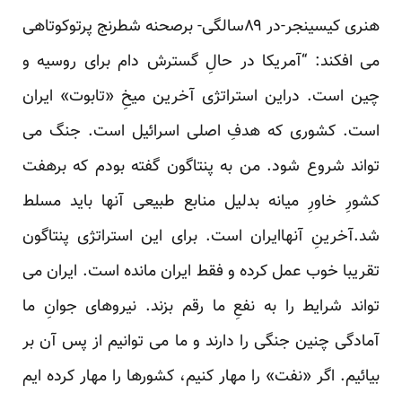
هنری کیسینجر-در ۸۹سالگی- برصحنه شطرنج پرتوکوتاهی
می افکند: “آمریکا در حالِ گسترش دام برای روسیه و
چین است. دراین استراتژی آخرین میخِ «تابوت» ایران
است. کشوری که هدفِ اصلی‌ اسرائیل است. جنگ می
تواند شروع شود. من به پنتاگون گفته بودم که برهفت
کشورِ خاورِ میانه بدلیل منابع طبیعی آنها باید مسلط
شد.آخرینِ آنهاایران است. برای این استراتژی پنتاگون
تقریبا خوب عمل کرده و فقط ایران مانده است. ایران می
تواند شرایط را به نفعِ ما رقم بزند. ‌نیرو‌های جوانِ ما
آمادگی چنین جنگی را دارند و ما می توانیم از پس آن بر
بیائیم. اگر «نفت» را مهار کنیم، کشور‌ها را مهار کرده ایم