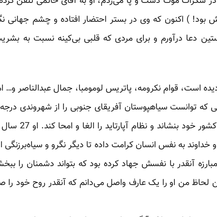
 در سکرات موت دست و پا می‌زدم، او به آقای خاتمی تلفن کر
 بود! ) اکنون که وی در بستر احتضار افتاده و چشم جهانی ن
تین دعا درآورم و برای مردی که قلبی بی‌کینه نسبت به بشر
 دیده است، قوام نکرومه، پاتریس لومومبا، جمال عبدالناصر و… ام
سی که توانست سیاهپوستان آفریقای جنوبی را از شهروندی درجه 
رگه‌ها و هندی‌ها) بر
 خداوند به نفس انسان کرامت داده تا دیگر نگرو و سیاه‌برزنگی از
مبارزه آنقدر با نفسش جهاد کرده بود که بتواند دشمنان را ببخش
 لحاظ من او را یک عارف واصل می‌دانم که آنقدر روح خود را صی