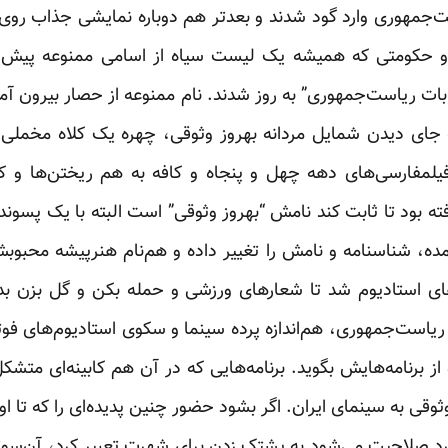
‌جمهوری وارد گود شدند و بعدتر هم دوباره نمایشی جذاب روی
حکومتی که همیشه یک لیست سیاه از اسامی ممنوعه پیش‌رو دار
بات ریاست‌جمهوری” به روز شدند. نام ممنوعه از حصار بیرون آمد
جای دیدن شمایل مردانه بهروز وثوقی، چهره یک کلاه مخملی با
فیلمفارسی‌های دهه چهل و پنجاه و کافه‌ به هم ریختن‌ها و ک
فته بود تا ثابت کند نامش “بهروز وثوقی” است البته با یک پسوند
ده، شناسنامه و نامش را تغییر داده و هم‌نام هنرپیشه‌ محب
 استادیوم شد تا شعارهای ورزشی و حمله بکن و گل بزن بدهد 
 ریاست‌جمهوری، هم‌اندازه پرده سینما و سکوی استادیوم‌های فوت
ز برنامه‌هایش بگوید. برنامه‌هایی که در آن هم کابینه‌ای متشک
ثوقی به سینمای ایران. اگر بشود حضور چنین پدیده‌ای را که تا 
 صلاحیت می‌شود به پشتک زدن برای شهرت تعبیر کرد، آن‌سوتر