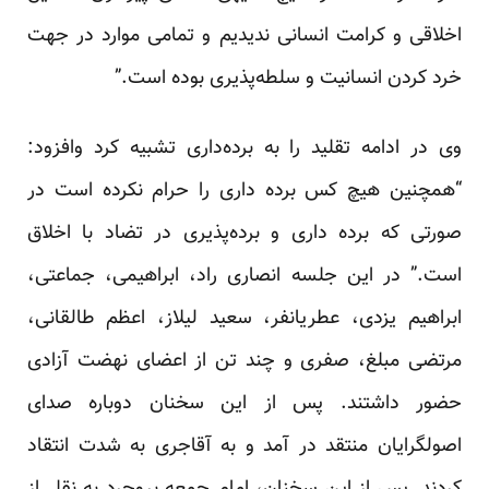
اخلاقی و کرامت انسانی ندیدیم و تمامی موارد در جهت
خرد کردن انسانیت و ‏سلطه‌پذیری بوده است.” ‏
وی در ادامه تقلید را به برده‌داری تشبیه کرد وافزود:
“همچنین هیچ کس برده ‌داری را حرام نکرده است در
صورتی که ‏برده ‌داری و برده‌پذیری در تضاد با اخلاق
است‎.‎‏” در این جلسه انصاری راد، ابراهیمی، جماعتی،
ابراهیم یزدی، ‏عطریانفر، سعید لیلاز، اعظم طالقانی،
مرتضی مبلغ، صفری و چند تن از اعضای نهضت آزادی
حضور داشتند‎.‎‏ پس از ‏این سخنان دوباره صدای
اصولگرایان منتقد در آمد و به آقاجری به شدت انتقاد
کردند. پس از این سخنان، امام جمعه ‏بروجرد به نقل از