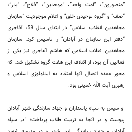
“منصورون”، “امت ‏واحد”، “موحدین”، “فلاح”، “بدر”،
“صف” و “گروه توحیدی خلق” و اعلام موجودیت “سازمان
مجاهدین انقلاب ‏اسلامی” در ابتدای سال 58، آقاجری
“دفتر این سازمان در آبادان” را تاسیس کرد‎.‎‏ سازمان
مجاهدین انقلاب اسلامی که ‏هاشم آغاجری نیز یکی از
فعالین آن بود، از ائتلاف این هفت گروه تشکیل شد، که
محور عمده اتصال آنها اعتقاد به ‏ایدئولوژی اسلامی و
رهبری آیت الله خمینی بود.‏
او سپس به سپاه پاسداران و جهاد سازندگی شهر آبادان
پیوست و در آنجا به تربیت طلاب پرداخت؛ “در سپاه
آبادان و ‏جهاد سازندگی این شهر و در مدرسه شهید