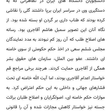
دانشجویان ‏دانشگاه‌ های ایران در تظاهراتی که به
دستگیری وی در سراسر ایران برپا داشتند گلی را نقاشی
کرده بودند که طناب ‏داری بر گردن او بسته شده بود. از
نگاه آنان این تصویر سمبل هاشم آقاجری بود‏‎.‎‏ رسانه
های اصلاح طلب که آن روز ‏کم نبودند به مدد نمایندگان
مجلس ششم سعی در اخذ حکم حکومتی از سوی خامنه
ای داشتند. عفو بین الملل، سازمان ‏های حقوق بشر
همگی از آقاجری حمایت کردند. هرچند برخی مراجع قم
خواستار اعدام آقاجری بودند، اما آیت الله ‏خامنه ای تحت
فشارهای جهانی و داخلی به این حکم اعتراض کرد. به
موازات حکم خامنه ای، اصولگرایان و اصلاح ‏طلبان برائت
جسته نیز خواستار کاهش مجازات شده و آن را قانونی