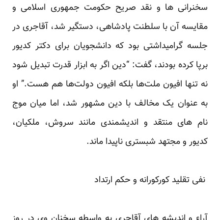
سخنرانی ها و نقد صریح حکومت جمهوری اسلامی و
مقایسه آن با سلطنت ‏پادشاهی، دستگیر شد، آقاجری در
جلسه گرامیداشتی بود که دانشجویان برای دکتر کدیور
برپا کرده بودند، گفت: “دین ‏اگر به ابزار قدرت تبدیل شود
نه تنها افیون ملت‌ها بلکه افیون دولت‌ها هم هست.” او
به عنوان یک مخالف با دین مشهور ‏شد، اما میان موج
نام های منتقد و اندیشمندی مانند سروش، ملکیان،
کدیور و مجتهد شبستری ناپیدا ماند.
‎ ‎نفی تقلید کورکورانه و حکم ارتداد‎ ‎‏
آراء و اندیشه های آقاجری به واسطه سخنان وی در روز