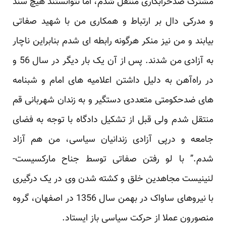
مشترک ‏ضدخرابکاری منتقل شدم، اما نتوانستند هیچ سند
و مدرکی دال بر ارتباط و همکاری من با شهید صفاتی
بیابند و من نیز ‏منکر هرگونه رابطه ‌ای شدم بنابراین ناچار
به آزادی من شدند. پس از آن یک بار دیگر در سال 56 و
در راه‌آهن به دلیل ‏داشتن اعلامیه‌ های امام و شبنامه
‌های ضدحکومتی متعددی دستگیر و به زندان شهربانی قم
منتقل شدم ولی قبل از ‏تشکیل دادگاه با توجه به فضای
جامعه و درپی آزادی زندانیان سیاسی، من هم آزاد
شدم.” با لو رفتن صفاتی توسط جناح ‏مارکسیست-
لنینیست مجاهدین خلق و کشته شدن وی در یک درگیری
با نیروهای ساواک‏‎ ‎در بهمن سال 1356 در ‏اصفهان، گروه
منصورون عملا از حرکت سیاسی باز ایستاد. ‏