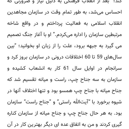
کند؛ “بعد از انقلاب فرهنگی به دلیل نیاز و ضرورتی که
احساس ‏می‌شد، به طور تمام وقت در سازمان مجاهدین
انقلاب اسلامی به فعالیت پرداختم و در واقع شاخه
مرتبطین سازمان را ‏اداره می‌کردم.” او با آغاز جنگ تصمیم
می گیرد به جبهه برود، علت را از زبان او بخوانید؛ “بین
سال‌های 59 تا 60 ‏اختلافات درونی در سازمان بروز کرد و
سرانجام در اوایل سال 61 کار به انشعاب کشیده و
سازمان به سه جناح چپ، ‏راست و میانه تقسیم شد که
جناح میانه با جناح چپ همسو بود و تنها اختلاف آنها در
شیوه برخورد با “آیت‌الله راستی” و ‏‏”جناح راست” سازمان
بود. به هر حال جناح چپ و جناح میانه از سازمان کناره‌
گیری کردند و من به اتفاق عده‌ ای ‏دیگر بهترین کار در آن