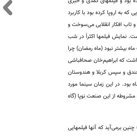
رده بود و فیلمهای کمدی و خبری
که به اروپا کرده بود با کاربرد
 تاب افکار انقلابی می‌سوخت و
ت. نمایش فیلمها اکثراَ در شب
اه بیشتر نبود (ماه رمضان) چرا
داشت که ابراهیم‌خان صحافباشی
و جندق و سپس کربلا و هندوستان
بود. در این زمان سینما مورد
 مشروطه از این صنعت نوپا (گاه
‌های مهاجرین ایرانی که بعد از به توپ بستن مجلس از ایران فرار کرده‌اند (1908ـ1909م) چنین بر‌می‌آید که آنها فیلمهایی