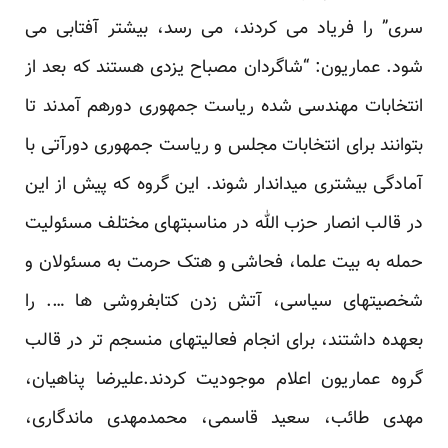
سری” را فریاد می کردند، می رسد، بیشتر آفتابی می
شود. عماریون: “شاگردان مصباح یزدی هستند که بعد از
انتخابات مهندسی شده ریاست جمهوری دورهم آمدند تا
بتوانند برای انتخابات مجلس و ریاست جمهوری دورآتی با
آمادگی بیشتری میداندار شوند. این گروه که پیش از این
در قالب انصار حزب الله در مناسبتهای مختلف مسئولیت
حمله به بیت علما، فحاشی و هتک حرمت به مسئولان و
شخصیتهای سیاسی، آتش زدن کتابفروشی ها …. را
بعهده داشتند، برای انجام فعالیتهای منسجم تر در قالب
گروه عماریون اعلام موجودیت کردند.علیرضا پناهیان،
مهدی طائب، سعید قاسمی، محمدمهدی ماندگاری،