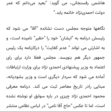
هاشمی رفسنجانی، می گوید: “بعید می‌دانم که عمر
دولت احمدی‌نژاد خاتمه یابد.”
نگاهها متوجه مجلس دست نشانده “آقا” می شود که
رئیسش درنامه به “ایشان” خود را “حقیر” نامیده است، و
به اشارتی می تواند “ عدم کفایت” را درکارنامه یک رئیس
جمهور دیگر هم بنویسد. مجلس فعلا دارد برای رای
اعتماد به وزیر پیشنهادی احمدی نژاد برای وزارت ارتباطات
آماده می شود که سردار دیگری است و وزیر بشودیانه،
مبنایی رادر تاریخ معاصر ثبت می کند. درنامه معرفی
محمود احمدی نژاد چیزی در باره سوابق او نوشته نشده
است، اما تا عکس “حاج آقا نامی” در لباس نظامی منتشر