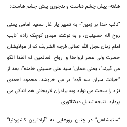
هفته- پیش چشم هاست و بدجوری پیش چشم هاست:
“نائب خدا بر زمین”- به تعبیر یار غار سعید امامی یعنی
روح اله حسینیان، و به نوشته مهدی کوچک زاده “نایب
امام زمان عجل الله تعالی فرجه الشریف که از مولایشان
حضرت ولی عصر ارواحنا و ارواح العالمین له الفدا الگو
می گیرند”، یعنی همان” سید علی حسینی خامنه”، بعد از
“خیانت سران سه قوه” بر می خروشد. محمود احمدی
نژاد را سخت می نوازد وبه برادران لاریجانی هم اندکی می
پردازد. نتیجه تبدیل دیکتاتوری
“ستمشاهی” در چنین روزهایی به “آزادترین کشوردنیا”