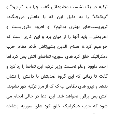
ترکیه در یک نشست مطبوعاتی گفت چرا باید “پ‌ی‌د” و
“پ‌ک‌ک” را به دلیل این که با داعش می‌جنگند،
تروریست‌های بهتری بدانیم؟ او افزود «تروریست و
اهریمنی… باید آنها را از میان برد و این کاری است که
خواهیم کرد.» صلاح الدین بشیرتاش قائم مقام حزب
دمکراتیک خلق کرد های سوریه تقاضای اتش بس کرد اما
احمد داوود اوغلو نخست وزیر ترکیه این تقاضا را رد کرد و
گفت تا زمانی که این گروه ضدیتش با داعش را نشان
ندهد و نیرو های نظامی پ ک ک از مرز ترکیه دور نشوند،
آتش بس برقرار نخواهد شد. این ادعا در حالی انجام می
شود که حزب دمکراتیک خلق کرد های سوریه وشاخه